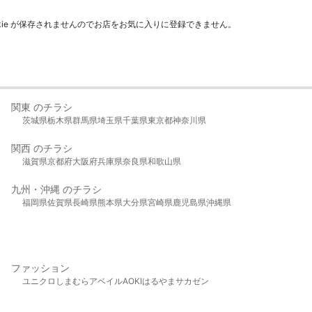
kie が保存されませんのでお店をお気に入りに登録できません。
関東 のチラシ
茨城県
栃木県
群馬県
埼玉県
千葉県
東京都
神奈川県
関西 のチラシ
滋賀県
京都府
大阪府
兵庫県
奈良県
和歌山県
九州・沖縄 のチラシ
福岡県
佐賀県
長崎県
熊本県
大分県
宮崎県
鹿児島県
沖縄県
ファッション
ユニクロ
しまむら
アベイル
AOKI
はるやま
サカゼン