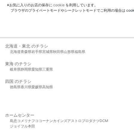
※お気に入りのお店の保存に
cookie
を利用しています。
ブラウザのプライベートモードやシークレットモードでご利用の場合は coo
北海道・東北 のチラシ
北海道
青森県
岩手県
宮城県
秋田県
山形県
福島県
東海 のチラシ
岐阜県
静岡県
愛知県
三重県
四国 のチラシ
徳島県
香川県
愛媛県
高知県
ホームセンター
島忠
コメリ
ナフコ
コーナン
カインズ
アストロプロダクツ
DCM
ジョイフル本田