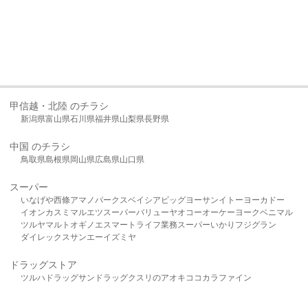
甲信越・北陸 のチラシ
新潟県
富山県
石川県
福井県
山梨県
長野県
中国 のチラシ
鳥取県
島根県
岡山県
広島県
山口県
スーパー
いなげや
西條
アマノパークス
ベイシア
ビッグヨーサン
イトーヨーカドー
イオン
カスミ
マルエツ
スーパーバリュー
ヤオコー
オーケー
ヨークベニマル
ツルヤ
マルト
オギノ
エスマート
ライフ
業務スーパー
いかり
フジグラン
ダイレックス
サンエー
イズミヤ
ドラッグストア
ツルハドラッグ
サンドラッグ
クスリのアオキ
ココカラファイン