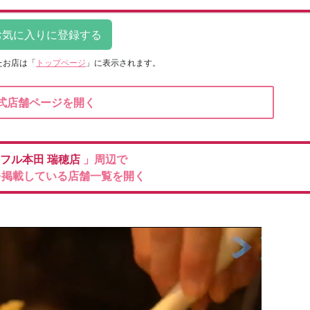
たお店は
「
トップページ
」に表示されます。
式店舗ページを開く
フル本田
瑞穂店
」周辺で
を掲載している店舗一覧を開く