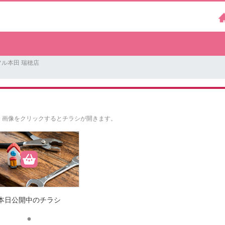
ル本田 瑞穂店
。
画像をクリックするとチラシが開きます。
本日公開中のチラシ