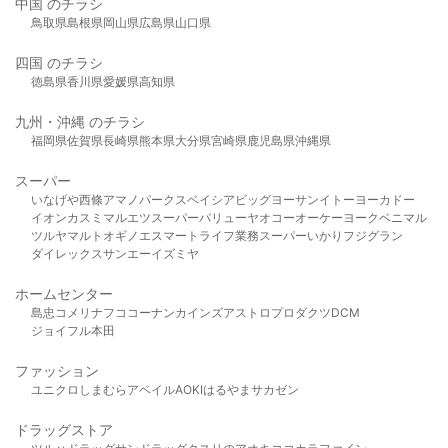
中国 のチラシ
鳥取県
島根県
岡山県
広島県
山口県
四国 のチラシ
徳島県
香川県
愛媛県
高知県
九州・沖縄 のチラシ
福岡県
佐賀県
長崎県
熊本県
大分県
宮崎県
鹿児島県
沖縄県
スーパー
いなげや
西條
アマノパークス
ベイシア
ビッグヨーサン
イトーヨーカドー
イオン
カスミ
マルエツ
スーパーバリュー
ヤオコー
オーケー
ヨークベニマル
ツルヤ
マルト
オギノ
エスマート
ライフ
業務スーパー
いかり
フジグラン
ダイレックス
サンエー
イズミヤ
ホームセンター
島忠
コメリ
ナフコ
コーナン
カインズ
アストロプロダクツ
DCM
ジョイフル本田
ファッション
ユニクロ
しまむら
アベイル
AOKI
はるやま
サカゼン
ドラッグストア