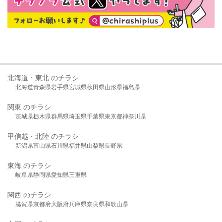
北海道・東北 のチラシ
北海道
青森県
岩手県
宮城県
秋田県
山形県
福島県
関東 のチラシ
茨城県
栃木県
群馬県
埼玉県
千葉県
東京都
神奈川県
甲信越・北陸 のチラシ
新潟県
富山県
石川県
福井県
山梨県
長野県
東海 のチラシ
岐阜県
静岡県
愛知県
三重県
関西 のチラシ
滋賀県
京都府
大阪府
兵庫県
奈良県
和歌山県