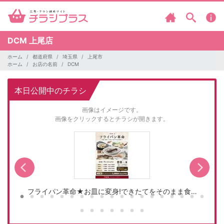
DCM
上尾店
ホーム
都道府県
埼玉県
上尾市
ホーム
お店の名前
DCM
本日公開中のチラシ
画像はイメージです。
画像をクリックするとチラシが開きます。
フライパン革命★お皿に変身!できたてをそのまま食…