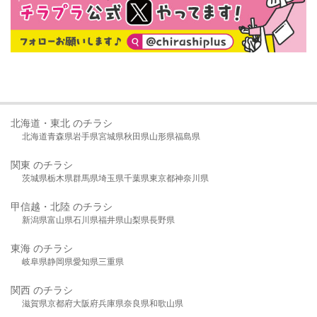
北海道・東北 のチラシ
北海道
青森県
岩手県
宮城県
秋田県
山形県
福島県
関東 のチラシ
茨城県
栃木県
群馬県
埼玉県
千葉県
東京都
神奈川県
甲信越・北陸 のチラシ
新潟県
富山県
石川県
福井県
山梨県
長野県
東海 のチラシ
岐阜県
静岡県
愛知県
三重県
関西 のチラシ
滋賀県
京都府
大阪府
兵庫県
奈良県
和歌山県