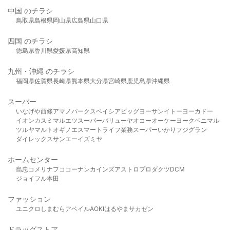
中国 のチラシ
鳥取県
島根県
岡山県
広島県
山口県
四国 のチラシ
徳島県
香川県
愛媛県
高知県
九州・沖縄 のチラシ
福岡県
佐賀県
長崎県
熊本県
大分県
宮崎県
鹿児島県
沖縄県
スーパー
いなげや
西條
アマノパークス
ベイシア
ビッグヨーサン
イトーヨーカドー
イオン
カスミ
マルエツ
スーパーバリュー
ヤオコー
オーケー
ヨークベニマル
ツルヤ
マルト
オギノ
エスマート
ライフ
業務スーパー
いかり
フジグラン
ダイレックス
サンエー
イズミヤ
ホームセンター
島忠
コメリ
ナフコ
コーナン
カインズ
アストロプロダクツ
DCM
ジョイフル本田
ファッション
ユニクロ
しまむら
アベイル
AOKI
はるやま
サカゼン
ドラッグストア