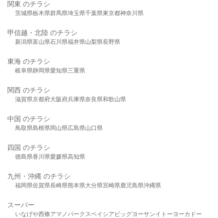
関東 のチラシ
茨城県
栃木県
群馬県
埼玉県
千葉県
東京都
神奈川県
甲信越・北陸 のチラシ
新潟県
富山県
石川県
福井県
山梨県
長野県
東海 のチラシ
岐阜県
静岡県
愛知県
三重県
関西 のチラシ
滋賀県
京都府
大阪府
兵庫県
奈良県
和歌山県
中国 のチラシ
鳥取県
島根県
岡山県
広島県
山口県
四国 のチラシ
徳島県
香川県
愛媛県
高知県
九州・沖縄 のチラシ
福岡県
佐賀県
長崎県
熊本県
大分県
宮崎県
鹿児島県
沖縄県
スーパー
いなげや
西條
アマノパークス
ベイシア
ビッグヨーサン
イトーヨーカドー