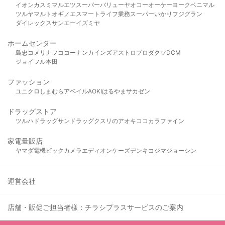
イオン
カスミ
マルエツ
スーパーバリュー
ヤオコー
オーケー
ヨークベニマル
ツルヤ
マルト
オギノ
エスマート
ライフ
業務スーパー
いかり
フジグラン
ダイレックス
サンエー
イズミヤ
ホームセンター
島忠
コメリ
ナフコ
コーナン
カインズ
アストロプロダクツ
DCM
ジョイフル本田
ファッション
ユニクロ
しまむら
アベイル
AOKI
はるやま
サカゼン
ドラッグストア
ツルハドラッグ
サンドラッグ
クスリのアオキ
ココカラファイン
家電量販店
ヤマダ電機
ビックカメラ
エディオン
ケーズデンキ
コジマ
ジョーシン
運営会社
店舗・販促ご担当者様：チラシプラスサービスのご案内