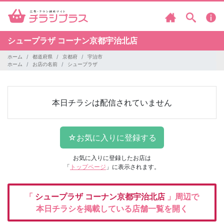
シュープラザ
コーナン京都宇治北店
ホーム
都道府県
京都府
宇治市
ホーム
お店の名前
シュープラザ
本日チラシは配信されていません
お気に入りに登録したお店は
「
トップページ
」に表示されます。
「
シュープラザ
コーナン京都宇治北店
」周辺で
本日チラシを掲載している店舗一覧を開く