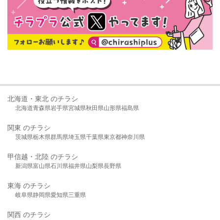
北海道・東北 のチラシ
北海道
青森県
岩手県
宮城県
秋田県
山形県
福島県
関東 のチラシ
茨城県
栃木県
群馬県
埼玉県
千葉県
東京都
神奈川県
甲信越・北陸 のチラシ
新潟県
富山県
石川県
福井県
山梨県
長野県
東海 のチラシ
岐阜県
静岡県
愛知県
三重県
関西 のチラシ