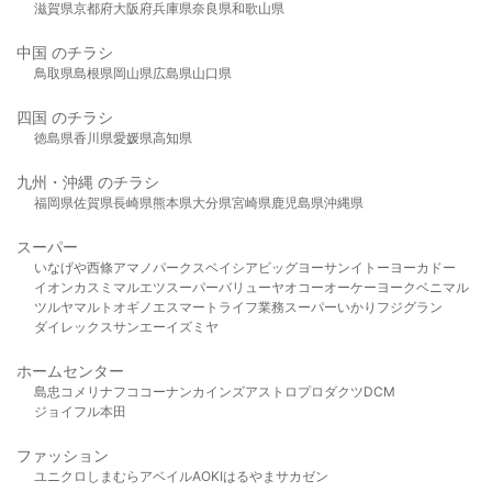
滋賀県
京都府
大阪府
兵庫県
奈良県
和歌山県
中国 のチラシ
鳥取県
島根県
岡山県
広島県
山口県
四国 のチラシ
徳島県
香川県
愛媛県
高知県
九州・沖縄 のチラシ
福岡県
佐賀県
長崎県
熊本県
大分県
宮崎県
鹿児島県
沖縄県
スーパー
いなげや
西條
アマノパークス
ベイシア
ビッグヨーサン
イトーヨーカドー
イオン
カスミ
マルエツ
スーパーバリュー
ヤオコー
オーケー
ヨークベニマル
ツルヤ
マルト
オギノ
エスマート
ライフ
業務スーパー
いかり
フジグラン
ダイレックス
サンエー
イズミヤ
ホームセンター
島忠
コメリ
ナフコ
コーナン
カインズ
アストロプロダクツ
DCM
ジョイフル本田
ファッション
ユニクロ
しまむら
アベイル
AOKI
はるやま
サカゼン