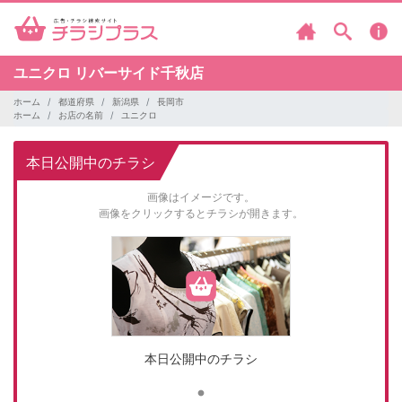
ユニクロ
リバーサイド千秋店
ホーム
都道府県
新潟県
長岡市
ホーム
お店の名前
ユニクロ
本日公開中のチラシ
画像はイメージです。
画像をクリックするとチラシが開きます。
本日公開中のチラシ