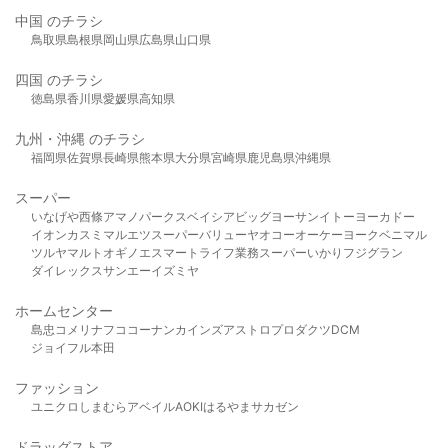
中国 のチラシ
鳥取県
島根県
岡山県
広島県
山口県
四国 のチラシ
徳島県
香川県
愛媛県
高知県
九州・沖縄 のチラシ
福岡県
佐賀県
長崎県
熊本県
大分県
宮崎県
鹿児島県
沖縄県
スーパー
いなげや
西條
アマノパークス
ベイシア
ビッグヨーサン
イトーヨーカドー
イオン
カスミ
マルエツ
スーパーバリュー
ヤオコー
オーケー
ヨークベニマル
ツルヤ
マルト
オギノ
エスマート
ライフ
業務スーパー
いかり
フジグラン
ダイレックス
サンエー
イズミヤ
ホームセンター
島忠
コメリ
ナフコ
コーナン
カインズ
アストロプロダクツ
DCM
ジョイフル本田
ファッション
ユニクロ
しまむら
アベイル
AOKI
はるやま
サカゼン
ドラッグストア