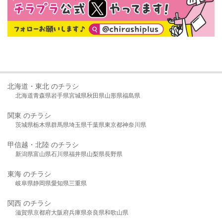
北海道・東北 のチラシ
北海道
青森県
岩手県
宮城県
秋田県
山形県
福島県
関東 のチラシ
茨城県
栃木県
群馬県
埼玉県
千葉県
東京都
神奈川県
甲信越・北陸 のチラシ
新潟県
富山県
石川県
福井県
山梨県
長野県
東海 のチラシ
岐阜県
静岡県
愛知県
三重県
関西 のチラシ
滋賀県
京都府
大阪府
兵庫県
奈良県
和歌山県