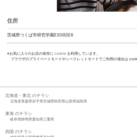
住所
茨城県つくば市研究学園E30街区6
※お気に入りのお店の保存に
cookie
を利用しています。
ブラウザのプライベートモードやシークレットモードでご利用の場合は coo
北海道・東北 のチラシ
北海道
青森県
岩手県
宮城県
秋田県
山形県
福島県
東海 のチラシ
岐阜県
静岡県
愛知県
三重県
四国 のチラシ