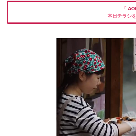
「
AO
本日チラシ