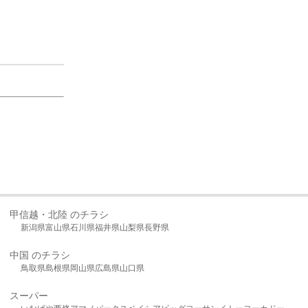
甲信越・北陸 のチラシ
新潟県
富山県
石川県
福井県
山梨県
長野県
中国 のチラシ
鳥取県
島根県
岡山県
広島県
山口県
スーパー