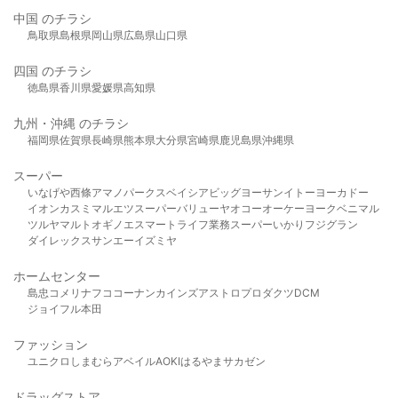
中国 のチラシ
鳥取県
島根県
岡山県
広島県
山口県
四国 のチラシ
徳島県
香川県
愛媛県
高知県
九州・沖縄 のチラシ
福岡県
佐賀県
長崎県
熊本県
大分県
宮崎県
鹿児島県
沖縄県
スーパー
いなげや
西條
アマノパークス
ベイシア
ビッグヨーサン
イトーヨーカドー
イオン
カスミ
マルエツ
スーパーバリュー
ヤオコー
オーケー
ヨークベニマル
ツルヤ
マルト
オギノ
エスマート
ライフ
業務スーパー
いかり
フジグラン
ダイレックス
サンエー
イズミヤ
ホームセンター
島忠
コメリ
ナフコ
コーナン
カインズ
アストロプロダクツ
DCM
ジョイフル本田
ファッション
ユニクロ
しまむら
アベイル
AOKI
はるやま
サカゼン
ドラッグストア