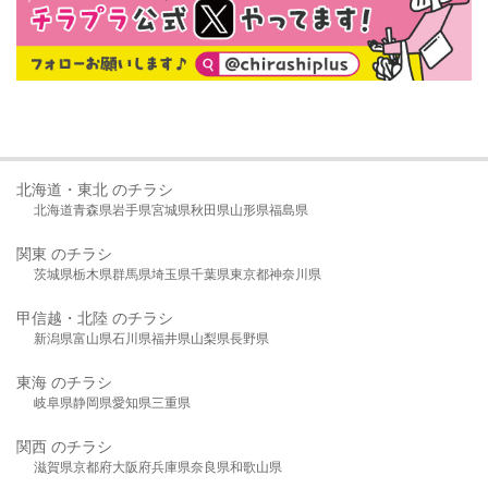
北海道・東北 のチラシ
北海道
青森県
岩手県
宮城県
秋田県
山形県
福島県
関東 のチラシ
茨城県
栃木県
群馬県
埼玉県
千葉県
東京都
神奈川県
甲信越・北陸 のチラシ
新潟県
富山県
石川県
福井県
山梨県
長野県
東海 のチラシ
岐阜県
静岡県
愛知県
三重県
関西 のチラシ
滋賀県
京都府
大阪府
兵庫県
奈良県
和歌山県