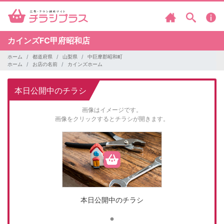
カインズFC甲府昭和店
ホーム
都道府県
山梨県
中巨摩郡昭和町
ホーム
お店の名前
カインズホーム
本日公開中のチラシ
画像はイメージです。
画像をクリックするとチラシが開きます。
本日公開中のチラシ