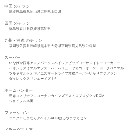
中国 のチラシ
鳥取県
島根県
岡山県
広島県
山口県
四国 のチラシ
徳島県
香川県
愛媛県
高知県
九州・沖縄 のチラシ
福岡県
佐賀県
長崎県
熊本県
大分県
宮崎県
鹿児島県
沖縄県
スーパー
いなげや
西條
アマノパークス
ベイシア
ビッグヨーサン
イトーヨーカドー
イオン
カスミ
マルエツ
スーパーバリュー
ヤオコー
オーケー
ヨークベニマル
ツルヤ
マルト
オギノ
エスマート
ライフ
業務スーパー
いかり
フジグラン
ダイレックス
サンエー
イズミヤ
ホームセンター
島忠
コメリ
ナフコ
コーナン
カインズ
アストロプロダクツ
DCM
ジョイフル本田
ファッション
ユニクロ
しまむら
アベイル
AOKI
はるやま
サカゼン
ドラッグストア