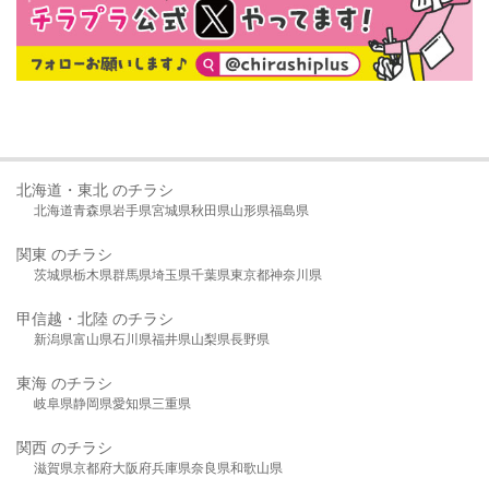
北海道・東北 のチラシ
北海道
青森県
岩手県
宮城県
秋田県
山形県
福島県
関東 のチラシ
茨城県
栃木県
群馬県
埼玉県
千葉県
東京都
神奈川県
甲信越・北陸 のチラシ
新潟県
富山県
石川県
福井県
山梨県
長野県
東海 のチラシ
岐阜県
静岡県
愛知県
三重県
関西 のチラシ
滋賀県
京都府
大阪府
兵庫県
奈良県
和歌山県