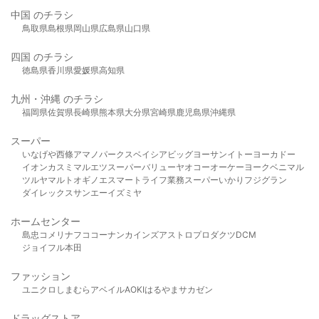
中国 のチラシ
鳥取県
島根県
岡山県
広島県
山口県
四国 のチラシ
徳島県
香川県
愛媛県
高知県
九州・沖縄 のチラシ
福岡県
佐賀県
長崎県
熊本県
大分県
宮崎県
鹿児島県
沖縄県
スーパー
いなげや
西條
アマノパークス
ベイシア
ビッグヨーサン
イトーヨーカドー
イオン
カスミ
マルエツ
スーパーバリュー
ヤオコー
オーケー
ヨークベニマル
ツルヤ
マルト
オギノ
エスマート
ライフ
業務スーパー
いかり
フジグラン
ダイレックス
サンエー
イズミヤ
ホームセンター
島忠
コメリ
ナフコ
コーナン
カインズ
アストロプロダクツ
DCM
ジョイフル本田
ファッション
ユニクロ
しまむら
アベイル
AOKI
はるやま
サカゼン
ドラッグストア