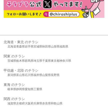
北海道・東北 のチラシ
北海道
青森県
岩手県
宮城県
秋田県
山形県
福島県
関東 のチラシ
茨城県
栃木県
群馬県
埼玉県
千葉県
東京都
神奈川県
甲信越・北陸 のチラシ
新潟県
富山県
石川県
福井県
山梨県
長野県
東海 のチラシ
岐阜県
静岡県
愛知県
三重県
関西 のチラシ
滋賀県
京都府
大阪府
兵庫県
奈良県
和歌山県