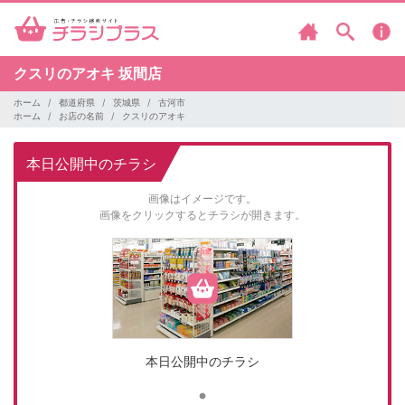
クスリのアオキ
坂間店
ホーム
都道府県
茨城県
古河市
ホーム
お店の名前
クスリのアオキ
本日公開中のチラシ
画像はイメージです。
画像をクリックするとチラシが開きます。
本日公開中のチラシ