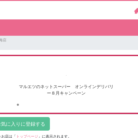
晴海店
マルエツのネットスーパー オンラインデリバリ
ー８月キャンペーン
たお店は
「
トップページ
」に表示されます。