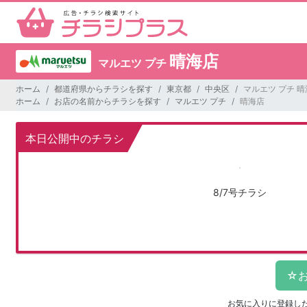
晴海店
マルエツ プチ
ホーム
都道府県からチラシを探す
東京都
中央区
マルエツ プチ 
ホーム
お店の名前からチラシを探す
マルエツ プチ
晴海店
本日公開中のチラシ
8/7号チラシ
お気に入りに登録し