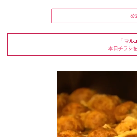
公
「
マル
本日チラシ