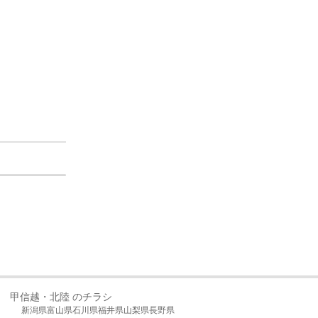
甲信越・北陸 のチラシ
新潟県
富山県
石川県
福井県
山梨県
長野県