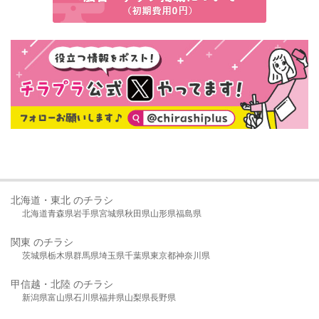
北海道・東北 のチラシ
北海道
青森県
岩手県
宮城県
秋田県
山形県
福島県
関東 のチラシ
茨城県
栃木県
群馬県
埼玉県
千葉県
東京都
神奈川県
甲信越・北陸 のチラシ
新潟県
富山県
石川県
福井県
山梨県
長野県