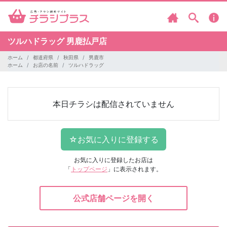
ツルハドラッグ
男鹿払戸店
ホーム
都道府県
秋田県
男鹿市
ホーム
お店の名前
ツルハドラッグ
本日チラシは配信されていません
お気に入りに登録したお店は
「
トップページ
」に表示されます。
公式店舗ページを開く