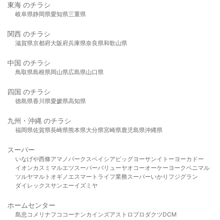
東海 のチラシ
岐阜県
静岡県
愛知県
三重県
関西 のチラシ
滋賀県
京都府
大阪府
兵庫県
奈良県
和歌山県
中国 のチラシ
鳥取県
島根県
岡山県
広島県
山口県
四国 のチラシ
徳島県
香川県
愛媛県
高知県
九州・沖縄 のチラシ
福岡県
佐賀県
長崎県
熊本県
大分県
宮崎県
鹿児島県
沖縄県
スーパー
いなげや
西條
アマノパークス
ベイシア
ビッグヨーサン
イトーヨーカドー
イオン
カスミ
マルエツ
スーパーバリュー
ヤオコー
オーケー
ヨークベニマル
ツルヤ
マルト
オギノ
エスマート
ライフ
業務スーパー
いかり
フジグラン
ダイレックス
サンエー
イズミヤ
ホームセンター
島忠
コメリ
ナフコ
コーナン
カインズ
アストロプロダクツ
DCM