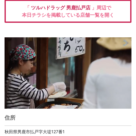
「
ツルハドラッグ
男鹿払戸店
」周辺で
本日チラシを掲載している店舗一覧を開く
住所
秋田県男鹿市払戸字大堤127番1