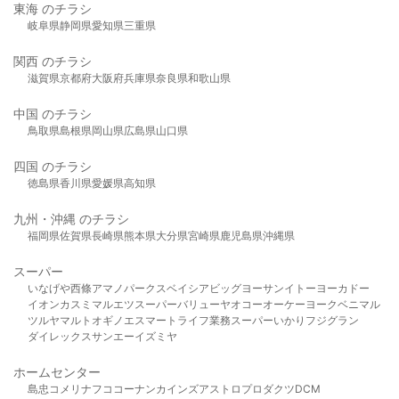
東海 のチラシ
岐阜県
静岡県
愛知県
三重県
関西 のチラシ
滋賀県
京都府
大阪府
兵庫県
奈良県
和歌山県
中国 のチラシ
鳥取県
島根県
岡山県
広島県
山口県
四国 のチラシ
徳島県
香川県
愛媛県
高知県
九州・沖縄 のチラシ
福岡県
佐賀県
長崎県
熊本県
大分県
宮崎県
鹿児島県
沖縄県
スーパー
いなげや
西條
アマノパークス
ベイシア
ビッグヨーサン
イトーヨーカドー
イオン
カスミ
マルエツ
スーパーバリュー
ヤオコー
オーケー
ヨークベニマル
ツルヤ
マルト
オギノ
エスマート
ライフ
業務スーパー
いかり
フジグラン
ダイレックス
サンエー
イズミヤ
ホームセンター
島忠
コメリ
ナフコ
コーナン
カインズ
アストロプロダクツ
DCM