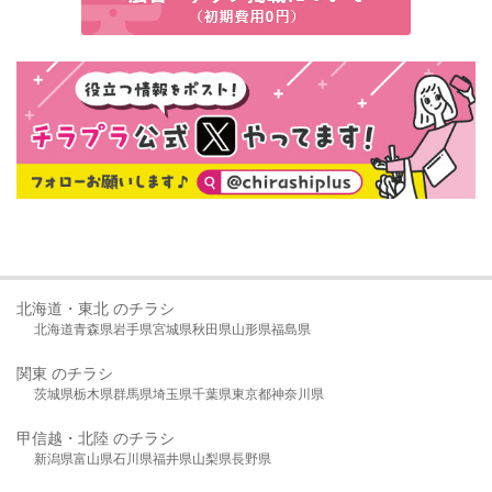
北海道・東北 のチラシ
北海道
青森県
岩手県
宮城県
秋田県
山形県
福島県
関東 のチラシ
茨城県
栃木県
群馬県
埼玉県
千葉県
東京都
神奈川県
甲信越・北陸 のチラシ
新潟県
富山県
石川県
福井県
山梨県
長野県