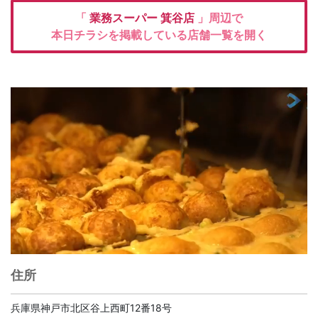
「
業務スーパー
箕谷店
」周辺で
本日チラシを掲載している店舗一覧を開く
住所
兵庫県神戸市北区谷上西町12番18号