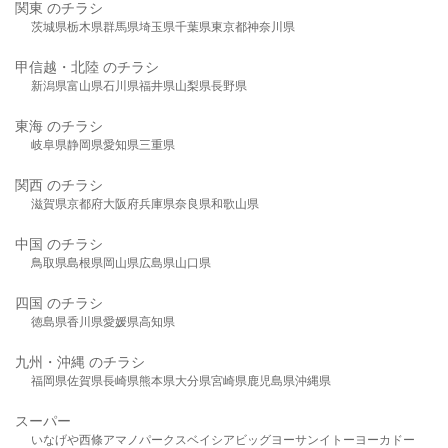
関東 のチラシ
茨城県
栃木県
群馬県
埼玉県
千葉県
東京都
神奈川県
甲信越・北陸 のチラシ
新潟県
富山県
石川県
福井県
山梨県
長野県
東海 のチラシ
岐阜県
静岡県
愛知県
三重県
関西 のチラシ
滋賀県
京都府
大阪府
兵庫県
奈良県
和歌山県
中国 のチラシ
鳥取県
島根県
岡山県
広島県
山口県
四国 のチラシ
徳島県
香川県
愛媛県
高知県
九州・沖縄 のチラシ
福岡県
佐賀県
長崎県
熊本県
大分県
宮崎県
鹿児島県
沖縄県
スーパー
いなげや
西條
アマノパークス
ベイシア
ビッグヨーサン
イトーヨーカドー