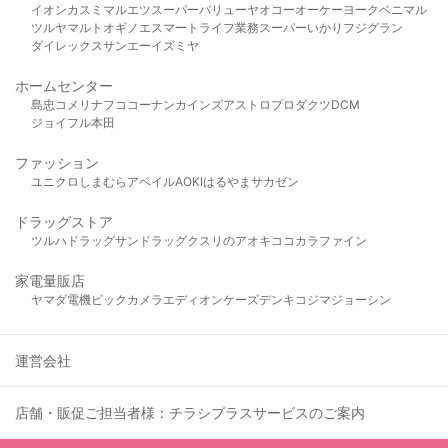
イオン
カスミ
マルエツ
スーパーバリュー
ヤオコー
オーケー
ヨークベニマル
ツルヤ
マルト
オギノ
エスマート
ライフ
業務スーパー
いかり
フジグラン
ダイレックス
サンエー
イズミヤ
ホームセンター
島忠
コメリ
ナフコ
コーナン
カインズ
アストロプロダクツ
DCM
ジョイフル本田
ファッション
ユニクロ
しまむら
アベイル
AOKI
はるやま
サカゼン
ドラッグストア
ツルハドラッグ
サンドラッグ
クスリのアオキ
ココカラファイン
家電量販店
ヤマダ電機
ビックカメラ
エディオン
ケーズデンキ
コジマ
ジョーシン
運営会社
店舗・販促ご担当者様：チラシプラスサービスのご案内