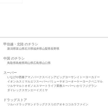
甲信越・北陸 のチラシ
新潟県
富山県
石川県
福井県
山梨県
長野県
中国 のチラシ
鳥取県
島根県
岡山県
広島県
山口県
スーパー
いなげや
西條
アマノパークス
ベイシア
ビッグヨーサン
イトーヨーカドー
イオン
カスミ
マルエツ
スーパーバリュー
ヤオコー
オーケー
ヨークベニマル
ツルヤ
マルト
オギノ
エスマート
ライフ
業務スーパー
いかり
フジグラン
ダイレックス
サンエー
イズミヤ
ドラッグストア
ツルハドラッグ
サンドラッグ
クスリのアオキ
ココカラファイン