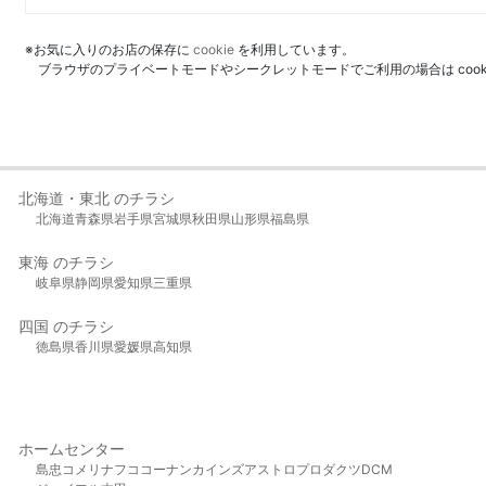
※お気に入りのお店の保存に
cookie
を利用しています。
ブラウザのプライベートモードやシークレットモードでご利用の場合は coo
北海道・東北 のチラシ
北海道
青森県
岩手県
宮城県
秋田県
山形県
福島県
東海 のチラシ
岐阜県
静岡県
愛知県
三重県
四国 のチラシ
徳島県
香川県
愛媛県
高知県
ホームセンター
島忠
コメリ
ナフコ
コーナン
カインズ
アストロプロダクツ
DCM