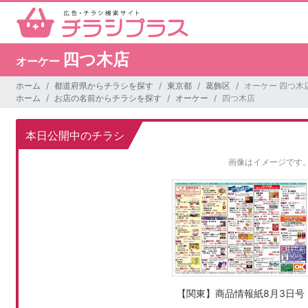
四つ木店
オーケー
ホーム
都道府県からチラシを探す
東京都
葛飾区
オーケー 四つ木
ホーム
お店の名前からチラシを探す
オーケー
四つ木店
本日公開中のチラシ
画像はイメージです
【関東】商品情報紙8月3日号