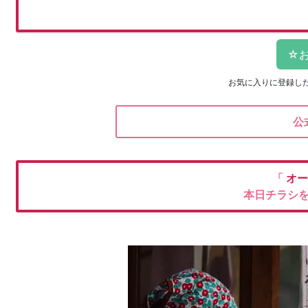
お気に入りに登録し
公
「
オー
本日チラシ