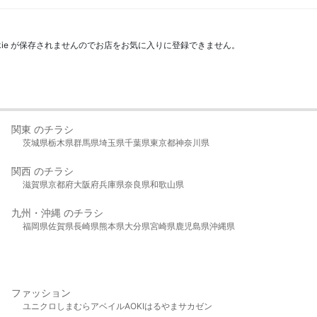
kie が保存されませんのでお店をお気に入りに登録できません。
関東 のチラシ
茨城県
栃木県
群馬県
埼玉県
千葉県
東京都
神奈川県
関西 のチラシ
滋賀県
京都府
大阪府
兵庫県
奈良県
和歌山県
九州・沖縄 のチラシ
福岡県
佐賀県
長崎県
熊本県
大分県
宮崎県
鹿児島県
沖縄県
ファッション
ユニクロ
しまむら
アベイル
AOKI
はるやま
サカゼン