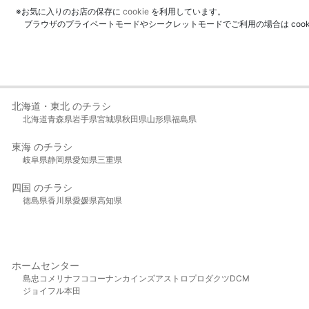
※お気に入りのお店の保存に
cookie
を利用しています。
ブラウザのプライベートモードやシークレットモードでご利用の場合は coo
北海道・東北 のチラシ
北海道
青森県
岩手県
宮城県
秋田県
山形県
福島県
東海 のチラシ
岐阜県
静岡県
愛知県
三重県
四国 のチラシ
徳島県
香川県
愛媛県
高知県
ホームセンター
島忠
コメリ
ナフコ
コーナン
カインズ
アストロプロダクツ
DCM
ジョイフル本田