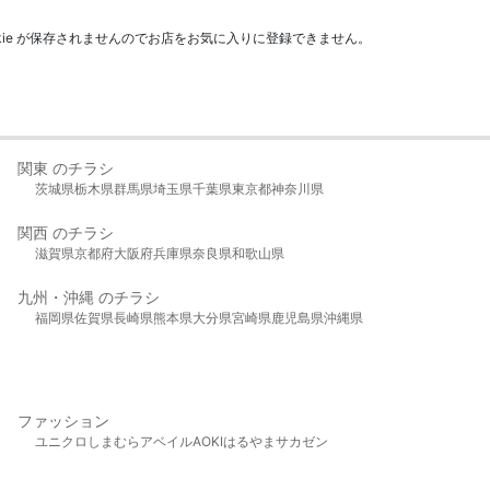
kie が保存されませんのでお店をお気に入りに登録できません。
関東 のチラシ
茨城県
栃木県
群馬県
埼玉県
千葉県
東京都
神奈川県
関西 のチラシ
滋賀県
京都府
大阪府
兵庫県
奈良県
和歌山県
九州・沖縄 のチラシ
福岡県
佐賀県
長崎県
熊本県
大分県
宮崎県
鹿児島県
沖縄県
ファッション
ユニクロ
しまむら
アベイル
AOKI
はるやま
サカゼン