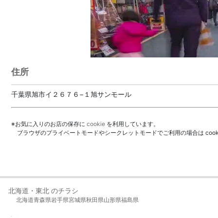
00:00
/
01:31
住所
千葉県旭市イ２６７６−１旭サンモール
※お気に入りのお店の保存に
cookie
を利用しています。
ブラウザのプライベートモードやシークレットモードでご利用の場合は coo
北海道・東北 のチラシ
北海道
青森県
岩手県
宮城県
秋田県
山形県
福島県