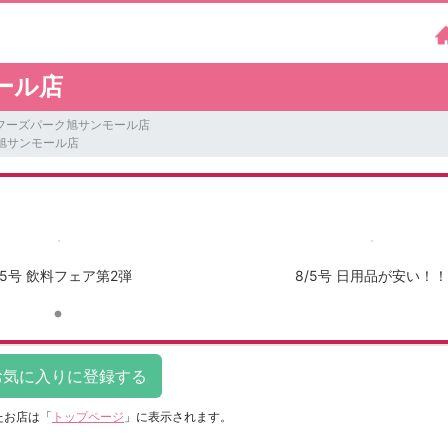
ール店
フーズパーク旭サンモール店
旭サンモール店
/5号 飲料フェア第2弾
8/5号 日用品が安い！！
たお店は
「
トップページ
」に表示されます。