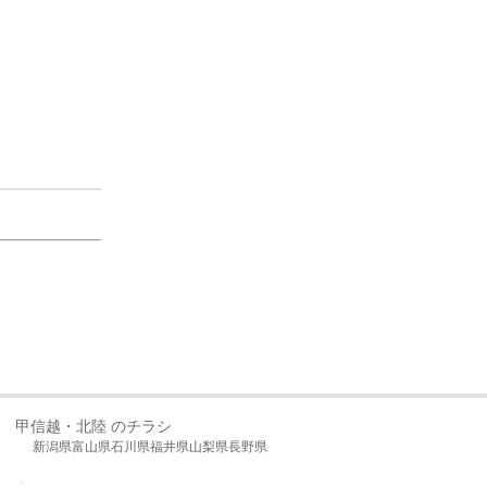
甲信越・北陸 のチラシ
新潟県
富山県
石川県
福井県
山梨県
長野県
上に戻る