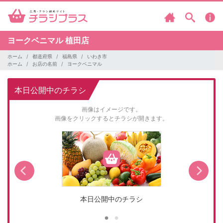
ヨークベニマル
植田店
ホーム
都道府県
福島県
いわき市
ホーム
お店の名前
ヨークベニマル
本日公開中のチラシ
画像はイメージです。
画像をクリックするとチラシが開きます。
本日公開中のチラシ