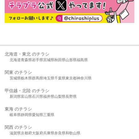
北海道・東北 のチラシ
北海道
青森県
岩手県
宮城県
秋田県
山形県
福島県
関東 のチラシ
茨城県
栃木県
群馬県
埼玉県
千葉県
東京都
神奈川県
甲信越・北陸 のチラシ
新潟県
富山県
石川県
福井県
山梨県
長野県
東海 のチラシ
岐阜県
静岡県
愛知県
三重県
関西 のチラシ
滋賀県
京都府
大阪府
兵庫県
奈良県
和歌山県