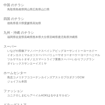
中国 のチラシ
鳥取県
島根県
岡山県
広島県
山口県
四国 のチラシ
徳島県
香川県
愛媛県
高知県
九州・沖縄 のチラシ
福岡県
佐賀県
長崎県
熊本県
大分県
宮崎県
鹿児島県
沖縄県
スーパー
いなげや
西條
アマノパークス
ベイシア
ビッグヨーサン
イトーヨーカドー
イオン
カスミ
マルエツ
スーパーバリュー
ヤオコー
オーケー
ヨークベニマル
ツルヤ
マルト
オギノ
エスマート
ライフ
業務スーパー
いかり
フジグラン
ダイレックス
サンエー
イズミヤ
ホームセンター
島忠
コメリ
ナフコ
コーナン
カインズ
アストロプロダクツ
DCM
ジョイフル本田
ファッション
ユニクロ
しまむら
アベイル
AOKI
はるやま
サカゼン
ドラッグストア