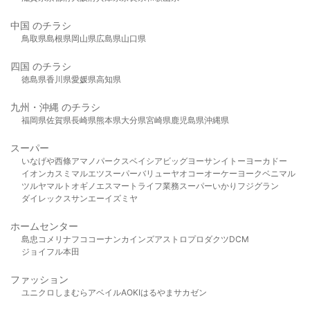
中国 のチラシ
鳥取県
島根県
岡山県
広島県
山口県
四国 のチラシ
徳島県
香川県
愛媛県
高知県
九州・沖縄 のチラシ
福岡県
佐賀県
長崎県
熊本県
大分県
宮崎県
鹿児島県
沖縄県
スーパー
いなげや
西條
アマノパークス
ベイシア
ビッグヨーサン
イトーヨーカドー
イオン
カスミ
マルエツ
スーパーバリュー
ヤオコー
オーケー
ヨークベニマル
ツルヤ
マルト
オギノ
エスマート
ライフ
業務スーパー
いかり
フジグラン
ダイレックス
サンエー
イズミヤ
ホームセンター
島忠
コメリ
ナフコ
コーナン
カインズ
アストロプロダクツ
DCM
ジョイフル本田
ファッション
ユニクロ
しまむら
アベイル
AOKI
はるやま
サカゼン