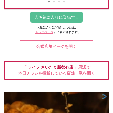
お気に入りに登録したお店は
「
トップページ
」に表示されます。
公式店舗ページを開く
「
ライフ
さいたま新都心店
」周辺で
本日チラシを掲載している店舗一覧を開く