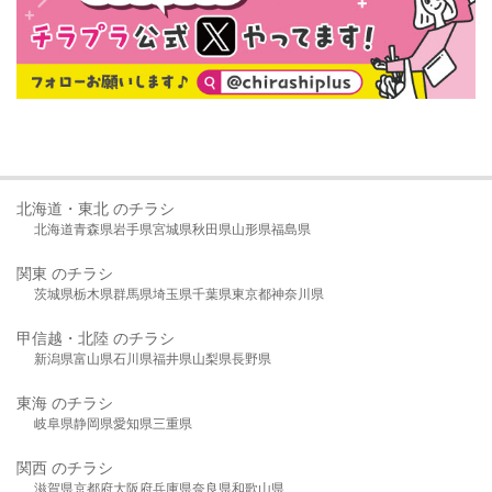
北海道・東北 のチラシ
北海道
青森県
岩手県
宮城県
秋田県
山形県
福島県
関東 のチラシ
茨城県
栃木県
群馬県
埼玉県
千葉県
東京都
神奈川県
甲信越・北陸 のチラシ
新潟県
富山県
石川県
福井県
山梨県
長野県
東海 のチラシ
岐阜県
静岡県
愛知県
三重県
関西 のチラシ
滋賀県
京都府
大阪府
兵庫県
奈良県
和歌山県