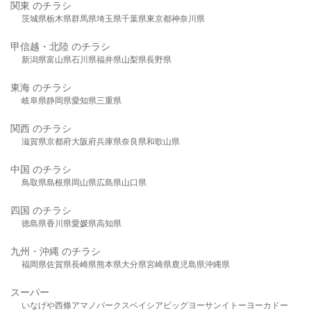
関東 のチラシ
茨城県
栃木県
群馬県
埼玉県
千葉県
東京都
神奈川県
甲信越・北陸 のチラシ
新潟県
富山県
石川県
福井県
山梨県
長野県
東海 のチラシ
岐阜県
静岡県
愛知県
三重県
関西 のチラシ
滋賀県
京都府
大阪府
兵庫県
奈良県
和歌山県
中国 のチラシ
鳥取県
島根県
岡山県
広島県
山口県
四国 のチラシ
徳島県
香川県
愛媛県
高知県
九州・沖縄 のチラシ
福岡県
佐賀県
長崎県
熊本県
大分県
宮崎県
鹿児島県
沖縄県
スーパー
いなげや
西條
アマノパークス
ベイシア
ビッグヨーサン
イトーヨーカドー