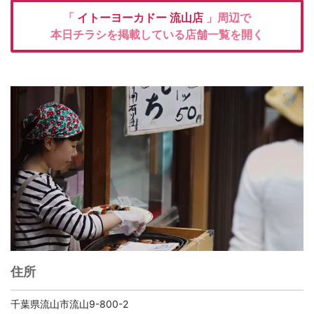
「
イトーヨーカドー
流山店
」周辺で
本日チラシを掲載している店舗一覧を開く
住所
千葉県流山市流山9-800-2