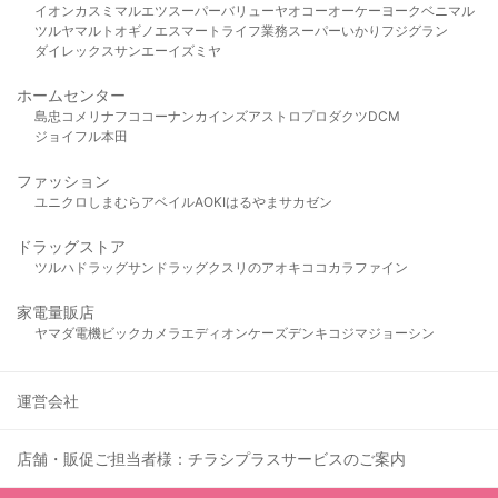
イオン
カスミ
マルエツ
スーパーバリュー
ヤオコー
オーケー
ヨークベニマル
ツルヤ
マルト
オギノ
エスマート
ライフ
業務スーパー
いかり
フジグラン
ダイレックス
サンエー
イズミヤ
ホームセンター
島忠
コメリ
ナフコ
コーナン
カインズ
アストロプロダクツ
DCM
ジョイフル本田
ファッション
ユニクロ
しまむら
アベイル
AOKI
はるやま
サカゼン
ドラッグストア
ツルハドラッグ
サンドラッグ
クスリのアオキ
ココカラファイン
家電量販店
ヤマダ電機
ビックカメラ
エディオン
ケーズデンキ
コジマ
ジョーシン
運営会社
店舗・販促ご担当者様：チラシプラスサービスのご案内