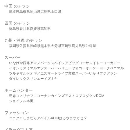
中国 のチラシ
鳥取県
島根県
岡山県
広島県
山口県
四国 のチラシ
徳島県
香川県
愛媛県
高知県
九州・沖縄 のチラシ
福岡県
佐賀県
長崎県
熊本県
大分県
宮崎県
鹿児島県
沖縄県
スーパー
いなげや
西條
アマノパークス
ベイシア
ビッグヨーサン
イトーヨーカドー
イオン
カスミ
マルエツ
スーパーバリュー
ヤオコー
オーケー
ヨークベニマル
ツルヤ
マルト
オギノ
エスマート
ライフ
業務スーパー
いかり
フジグラン
ダイレックス
サンエー
イズミヤ
ホームセンター
島忠
コメリ
ナフコ
コーナン
カインズ
アストロプロダクツ
DCM
ジョイフル本田
ファッション
ユニクロ
しまむら
アベイル
AOKI
はるやま
サカゼン
ドラッグストア