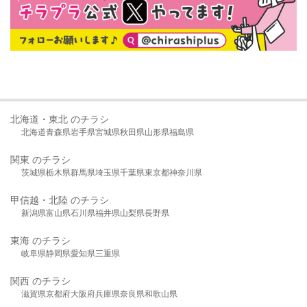
北海道・東北 のチラシ
北海道
青森県
岩手県
宮城県
秋田県
山形県
福島県
関東 のチラシ
茨城県
栃木県
群馬県
埼玉県
千葉県
東京都
神奈川県
甲信越・北陸 のチラシ
新潟県
富山県
石川県
福井県
山梨県
長野県
東海 のチラシ
岐阜県
静岡県
愛知県
三重県
関西 のチラシ
滋賀県
京都府
大阪府
兵庫県
奈良県
和歌山県