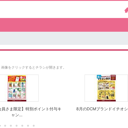
。
画像をクリックするとチラシが開きます。
会員さま限定】特別ポイント付与キ
8月のDCMブランドイチオ
ャン…