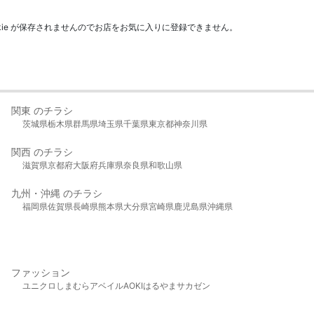
kie が保存されませんのでお店をお気に入りに登録できません。
関東 のチラシ
茨城県
栃木県
群馬県
埼玉県
千葉県
東京都
神奈川県
関西 のチラシ
滋賀県
京都府
大阪府
兵庫県
奈良県
和歌山県
九州・沖縄 のチラシ
福岡県
佐賀県
長崎県
熊本県
大分県
宮崎県
鹿児島県
沖縄県
ファッション
ユニクロ
しまむら
アベイル
AOKI
はるやま
サカゼン