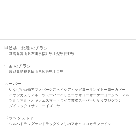
甲信越・北陸 のチラシ
新潟県
富山県
石川県
福井県
山梨県
長野県
中国 のチラシ
鳥取県
島根県
岡山県
広島県
山口県
スーパー
いなげや
西條
アマノパークス
ベイシア
ビッグヨーサン
イトーヨーカドー
イオン
カスミ
マルエツ
スーパーバリュー
ヤオコー
オーケー
ヨークベニマル
ツルヤ
マルト
オギノ
エスマート
ライフ
業務スーパー
いかり
フジグラン
ダイレックス
サンエー
イズミヤ
ドラッグストア
ツルハドラッグ
サンドラッグ
クスリのアオキ
ココカラファイン