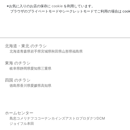
※お気に入りのお店の保存に
cookie
を利用しています。
ブラウザのプライベートモードやシークレットモードでご利用の場合は coo
北海道・東北 のチラシ
北海道
青森県
岩手県
宮城県
秋田県
山形県
福島県
東海 のチラシ
岐阜県
静岡県
愛知県
三重県
四国 のチラシ
徳島県
香川県
愛媛県
高知県
ホームセンター
島忠
コメリ
ナフコ
コーナン
カインズ
アストロプロダクツ
DCM
ジョイフル本田