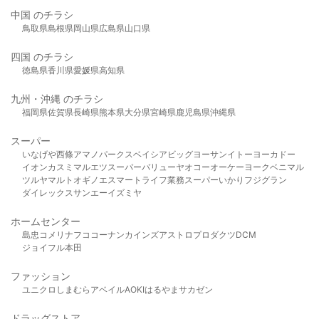
中国 のチラシ
鳥取県
島根県
岡山県
広島県
山口県
四国 のチラシ
徳島県
香川県
愛媛県
高知県
九州・沖縄 のチラシ
福岡県
佐賀県
長崎県
熊本県
大分県
宮崎県
鹿児島県
沖縄県
スーパー
いなげや
西條
アマノパークス
ベイシア
ビッグヨーサン
イトーヨーカドー
イオン
カスミ
マルエツ
スーパーバリュー
ヤオコー
オーケー
ヨークベニマル
ツルヤ
マルト
オギノ
エスマート
ライフ
業務スーパー
いかり
フジグラン
ダイレックス
サンエー
イズミヤ
ホームセンター
島忠
コメリ
ナフコ
コーナン
カインズ
アストロプロダクツ
DCM
ジョイフル本田
ファッション
ユニクロ
しまむら
アベイル
AOKI
はるやま
サカゼン
ドラッグストア