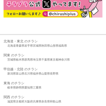
北海道・東北 のチラシ
北海道
青森県
岩手県
宮城県
秋田県
山形県
福島県
関東 のチラシ
茨城県
栃木県
群馬県
埼玉県
千葉県
東京都
神奈川県
甲信越・北陸 のチラシ
新潟県
富山県
石川県
福井県
山梨県
長野県
東海 のチラシ
岐阜県
静岡県
愛知県
三重県
関西 のチラシ
滋賀県
京都府
大阪府
兵庫県
奈良県
和歌山県