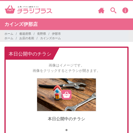
カインズ伊那店
ホーム
都道府県
長野県
伊那市
ホーム
お店の名前
カインズホーム
本日公開中のチラシ
画像はイメージです。
画像をクリックするとチラシが開きます。
本日公開中のチラシ