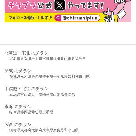
北海道・東北 のチラシ
北海道
青森県
岩手県
宮城県
秋田県
山形県
福島県
関東 のチラシ
茨城県
栃木県
群馬県
埼玉県
千葉県
東京都
神奈川県
甲信越・北陸 のチラシ
新潟県
富山県
石川県
福井県
山梨県
長野県
東海 のチラシ
岐阜県
静岡県
愛知県
三重県
関西 のチラシ
滋賀県
京都府
大阪府
兵庫県
奈良県
和歌山県