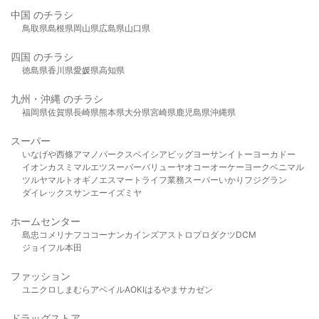
中国 のチラシ
鳥取県
島根県
岡山県
広島県
山口県
四国 のチラシ
徳島県
香川県
愛媛県
高知県
九州・沖縄 のチラシ
福岡県
佐賀県
長崎県
熊本県
大分県
宮崎県
鹿児島県
沖縄県
スーパー
いなげや
西條
アマノパークス
ベイシア
ビッグヨーサン
イトーヨーカドー
イオン
カスミ
マルエツ
スーパーバリュー
ヤオコー
オーケー
ヨークベニマル
ツルヤ
マルト
オギノ
エスマート
ライフ
業務スーパー
いかり
フジグラン
ダイレックス
サンエー
イズミヤ
ホームセンター
島忠
コメリ
ナフコ
コーナン
カインズ
アストロプロダクツ
DCM
ジョイフル本田
ファッション
ユニクロ
しまむら
アベイル
AOKI
はるやま
サカゼン
ドラッグストア