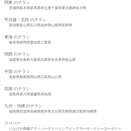
関東 のチラシ
茨城県
栃木県
群馬県
埼玉県
千葉県
東京都
神奈川県
甲信越・北陸 のチラシ
新潟県
富山県
石川県
福井県
山梨県
長野県
東海 のチラシ
岐阜県
静岡県
愛知県
三重県
関西 のチラシ
滋賀県
京都府
大阪府
兵庫県
奈良県
和歌山県
中国 のチラシ
鳥取県
島根県
岡山県
広島県
山口県
四国 のチラシ
徳島県
香川県
愛媛県
高知県
九州・沖縄 のチラシ
福岡県
佐賀県
長崎県
熊本県
大分県
宮崎県
鹿児島県
沖縄県
スーパー
いなげや
西條
アマノパークス
ベイシア
ビッグヨーサン
イトーヨーカドー