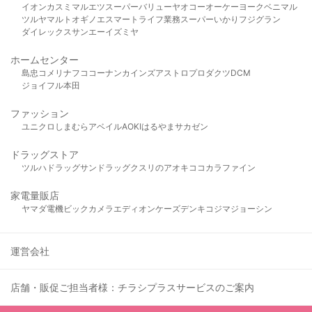
イオン
カスミ
マルエツ
スーパーバリュー
ヤオコー
オーケー
ヨークベニマル
ツルヤ
マルト
オギノ
エスマート
ライフ
業務スーパー
いかり
フジグラン
ダイレックス
サンエー
イズミヤ
ホームセンター
島忠
コメリ
ナフコ
コーナン
カインズ
アストロプロダクツ
DCM
ジョイフル本田
ファッション
ユニクロ
しまむら
アベイル
AOKI
はるやま
サカゼン
ドラッグストア
ツルハドラッグ
サンドラッグ
クスリのアオキ
ココカラファイン
家電量販店
ヤマダ電機
ビックカメラ
エディオン
ケーズデンキ
コジマ
ジョーシン
運営会社
店舗・販促ご担当者様：チラシプラスサービスのご案内