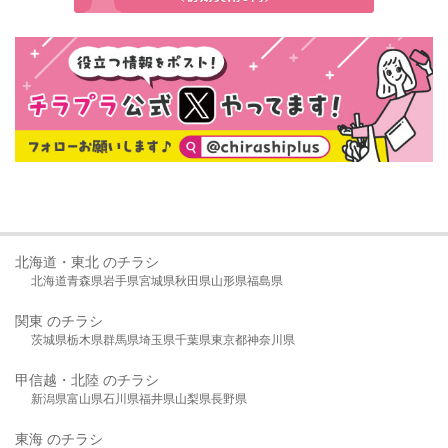
北海道・東北 のチラシ
北海道
青森県
岩手県
宮城県
秋田県
山形県
福島県
関東 のチラシ
茨城県
栃木県
群馬県
埼玉県
千葉県
東京都
神奈川県
甲信越・北陸 のチラシ
新潟県
富山県
石川県
福井県
山梨県
長野県
東海 のチラシ