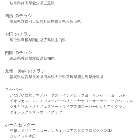
岐阜県
静岡県
愛知県
三重県
関西 のチラシ
滋賀県
京都府
大阪府
兵庫県
奈良県
和歌山県
中国 のチラシ
鳥取県
島根県
岡山県
広島県
山口県
四国 のチラシ
徳島県
香川県
愛媛県
高知県
九州・沖縄 のチラシ
福岡県
佐賀県
長崎県
熊本県
大分県
宮崎県
鹿児島県
沖縄県
スーパー
いなげや
西條
アマノパークス
ベイシア
ビッグヨーサン
イトーヨーカドー
イオン
カスミ
マルエツ
スーパーバリュー
ヤオコー
オーケー
ヨークベニマル
ツルヤ
マルト
オギノ
エスマート
ライフ
業務スーパー
いかり
フジグラン
ダイレックス
サンエー
イズミヤ
ホームセンター
島忠
コメリ
ナフコ
コーナン
カインズ
アストロプロダクツ
DCM
ジョイフル本田