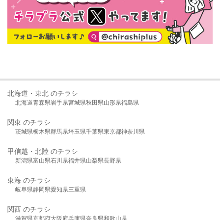
北海道・東北 のチラシ
北海道
青森県
岩手県
宮城県
秋田県
山形県
福島県
関東 のチラシ
茨城県
栃木県
群馬県
埼玉県
千葉県
東京都
神奈川県
甲信越・北陸 のチラシ
新潟県
富山県
石川県
福井県
山梨県
長野県
東海 のチラシ
岐阜県
静岡県
愛知県
三重県
関西 のチラシ
滋賀県
京都府
大阪府
兵庫県
奈良県
和歌山県