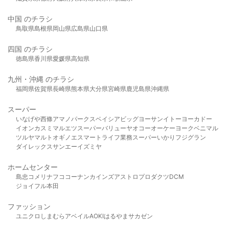
中国 のチラシ
鳥取県
島根県
岡山県
広島県
山口県
四国 のチラシ
徳島県
香川県
愛媛県
高知県
九州・沖縄 のチラシ
福岡県
佐賀県
長崎県
熊本県
大分県
宮崎県
鹿児島県
沖縄県
スーパー
いなげや
西條
アマノパークス
ベイシア
ビッグヨーサン
イトーヨーカドー
イオン
カスミ
マルエツ
スーパーバリュー
ヤオコー
オーケー
ヨークベニマル
ツルヤ
マルト
オギノ
エスマート
ライフ
業務スーパー
いかり
フジグラン
ダイレックス
サンエー
イズミヤ
ホームセンター
島忠
コメリ
ナフコ
コーナン
カインズ
アストロプロダクツ
DCM
ジョイフル本田
ファッション
ユニクロ
しまむら
アベイル
AOKI
はるやま
サカゼン