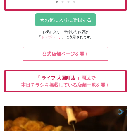
お気に入りに登録したお店は
「
トップページ
」に表示されます。
公式店舗ページを開く
「
ライフ
大国町店
」周辺で
本日チラシを掲載している店舗一覧を開く