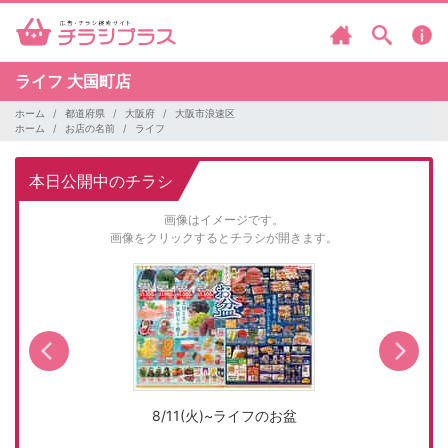
ライフ
大国町店
ホーム
都道府県
大阪府
大阪市浪速区
ホーム
お店の名前
ライフ
本日公開中のチラシ
画像はイメージです。
画像をクリックするとチラシが開きます。
8/11(火)~ライフのお盆