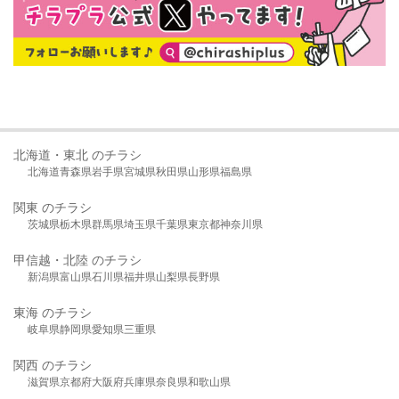
北海道・東北 のチラシ
北海道
青森県
岩手県
宮城県
秋田県
山形県
福島県
関東 のチラシ
茨城県
栃木県
群馬県
埼玉県
千葉県
東京都
神奈川県
甲信越・北陸 のチラシ
新潟県
富山県
石川県
福井県
山梨県
長野県
東海 のチラシ
岐阜県
静岡県
愛知県
三重県
関西 のチラシ
滋賀県
京都府
大阪府
兵庫県
奈良県
和歌山県