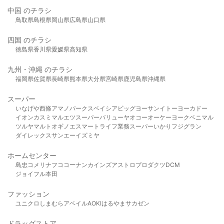
中国 のチラシ
鳥取県
島根県
岡山県
広島県
山口県
四国 のチラシ
徳島県
香川県
愛媛県
高知県
九州・沖縄 のチラシ
福岡県
佐賀県
長崎県
熊本県
大分県
宮崎県
鹿児島県
沖縄県
スーパー
いなげや
西條
アマノパークス
ベイシア
ビッグヨーサン
イトーヨーカドー
イオン
カスミ
マルエツ
スーパーバリュー
ヤオコー
オーケー
ヨークベニマル
ツルヤ
マルト
オギノ
エスマート
ライフ
業務スーパー
いかり
フジグラン
ダイレックス
サンエー
イズミヤ
ホームセンター
島忠
コメリ
ナフコ
コーナン
カインズ
アストロプロダクツ
DCM
ジョイフル本田
ファッション
ユニクロ
しまむら
アベイル
AOKI
はるやま
サカゼン
ドラッグストア