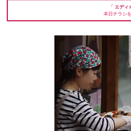
「
エディ
本日チラシ