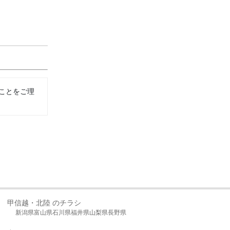
ことをご理
甲信越・北陸 のチラシ
新潟県
富山県
石川県
福井県
山梨県
長野県