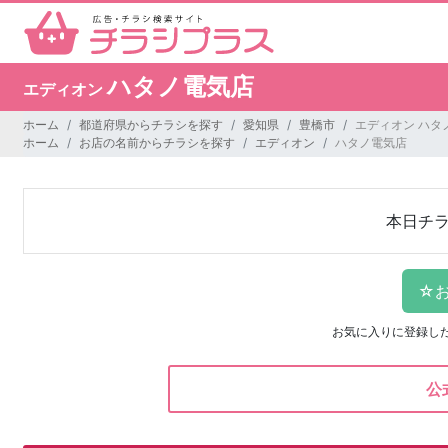
ハタノ電気店
エディオン
ホーム
都道府県からチラシを探す
愛知県
豊橋市
エディオン ハタ
ホーム
お店の名前からチラシを探す
エディオン
ハタノ電気店
本日チ
お気に入りに登録し
公