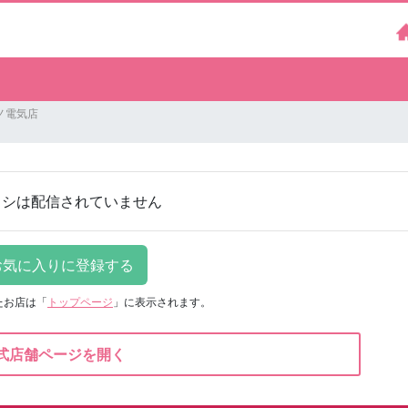
ノ電気店
ラシは配信されていません
たお店は
「
トップページ
」に表示されます。
式店舗ページを開く