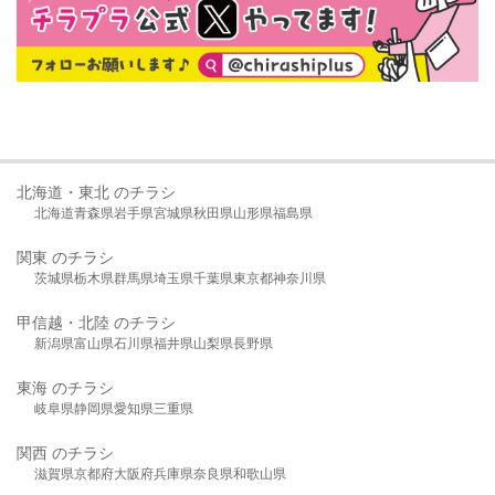
北海道・東北 のチラシ
北海道
青森県
岩手県
宮城県
秋田県
山形県
福島県
関東 のチラシ
茨城県
栃木県
群馬県
埼玉県
千葉県
東京都
神奈川県
甲信越・北陸 のチラシ
新潟県
富山県
石川県
福井県
山梨県
長野県
東海 のチラシ
岐阜県
静岡県
愛知県
三重県
関西 のチラシ
滋賀県
京都府
大阪府
兵庫県
奈良県
和歌山県