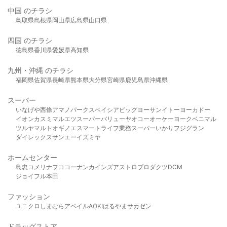
中国 のチラシ
鳥取県
島根県
岡山県
広島県
山口県
四国 のチラシ
徳島県
香川県
愛媛県
高知県
九州・沖縄 のチラシ
福岡県
佐賀県
長崎県
熊本県
大分県
宮崎県
鹿児島県
沖縄県
スーパー
いなげや
西條
アマノパークス
ベイシア
ビッグヨーサン
イトーヨーカドー
イオン
カスミ
マルエツ
スーパーバリュー
ヤオコー
オーケー
ヨークベニマル
ツルヤ
マルト
オギノ
エスマート
ライフ
業務スーパー
いかり
フジグラン
ダイレックス
サンエー
イズミヤ
ホームセンター
島忠
コメリ
ナフコ
コーナン
カインズ
アストロプロダクツ
DCM
ジョイフル本田
ファッション
ユニクロ
しまむら
アベイル
AOKI
はるやま
サカゼン
ドラッグストア