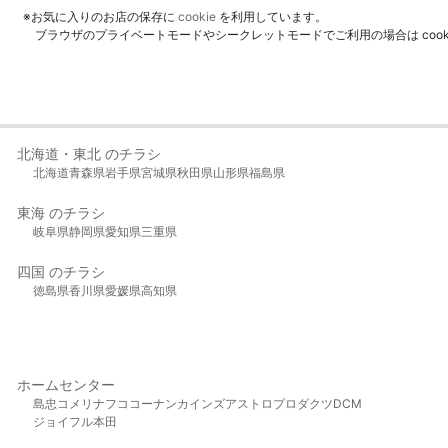
※お気に入りのお店の保存に
cookie
を利用しています。
ブラウザのプライベートモードやシークレットモードでご利用の場合は coo
北海道・東北 のチラシ
北海道
青森県
岩手県
宮城県
秋田県
山形県
福島県
東海 のチラシ
岐阜県
静岡県
愛知県
三重県
四国 のチラシ
徳島県
香川県
愛媛県
高知県
ホームセンター
島忠
コメリ
ナフコ
コーナン
カインズ
アストロプロダクツ
DCM
ジョイフル本田