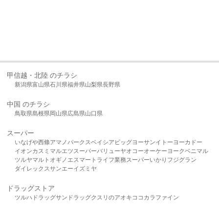
甲信越・北陸 のチラシ
新潟県
富山県
石川県
福井県
山梨県
長野県
中国 のチラシ
鳥取県
島根県
岡山県
広島県
山口県
スーパー
いなげや
西條
アマノパークス
ベイシア
ビッグヨーサン
イトーヨーカドー
イオン
カスミ
マルエツ
スーパーバリュー
ヤオコー
オーケー
ヨークベニマル
ツルヤ
マルト
オギノ
エスマート
ライフ
業務スーパー
いかり
フジグラン
ダイレックス
サンエー
イズミヤ
ドラッグストア
ツルハドラッグ
サンドラッグ
クスリのアオキ
ココカラファイン