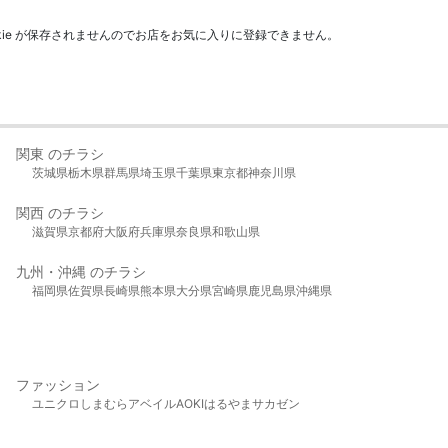
kie が保存されませんのでお店をお気に入りに登録できません。
関東 のチラシ
茨城県
栃木県
群馬県
埼玉県
千葉県
東京都
神奈川県
関西 のチラシ
滋賀県
京都府
大阪府
兵庫県
奈良県
和歌山県
九州・沖縄 のチラシ
福岡県
佐賀県
長崎県
熊本県
大分県
宮崎県
鹿児島県
沖縄県
ファッション
ユニクロ
しまむら
アベイル
AOKI
はるやま
サカゼン