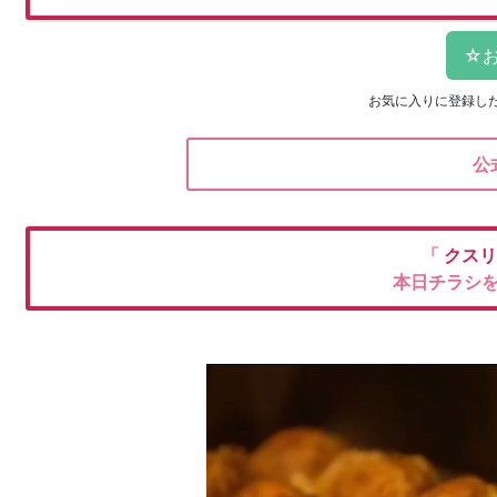
お気に入りに登録し
公
「
クスリ
本日チラシ