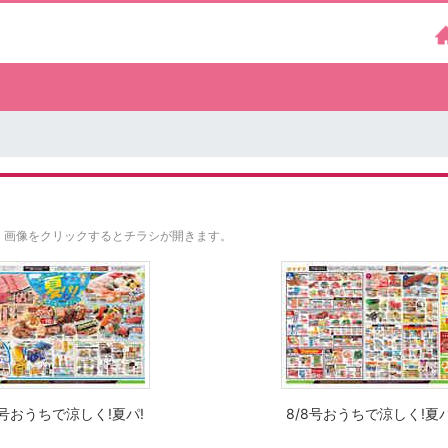
。
画像をクリックするとチラシが開きます。
8号おうちで涼しく!夏パ!
8/8号おうちで涼しく!夏パ