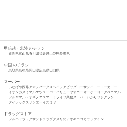
甲信越・北陸 のチラシ
新潟県
富山県
石川県
福井県
山梨県
長野県
中国 のチラシ
鳥取県
島根県
岡山県
広島県
山口県
スーパー
いなげや
西條
アマノパークス
ベイシア
ビッグヨーサン
イトーヨーカドー
イオン
カスミ
マルエツ
スーパーバリュー
ヤオコー
オーケー
ヨークベニマル
ツルヤ
マルト
オギノ
エスマート
ライフ
業務スーパー
いかり
フジグラン
ダイレックス
サンエー
イズミヤ
ドラッグストア
ツルハドラッグ
サンドラッグ
クスリのアオキ
ココカラファイン