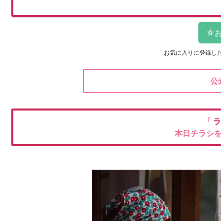
お気に入りに登録し
公
「
ラ
本日チラシ