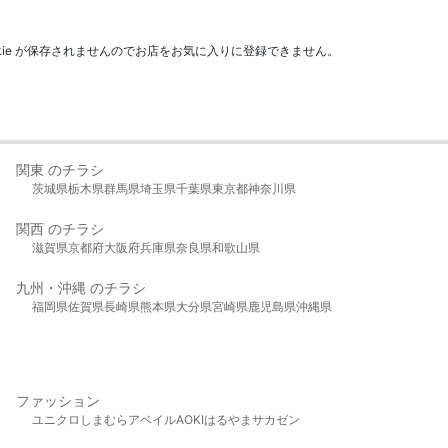
kie が保存されませんのでお店をお気に入りに登録できません。
関東 のチラシ
茨城県
栃木県
群馬県
埼玉県
千葉県
東京都
神奈川県
関西 のチラシ
滋賀県
京都府
大阪府
兵庫県
奈良県
和歌山県
九州・沖縄 のチラシ
福岡県
佐賀県
長崎県
熊本県
大分県
宮崎県
鹿児島県
沖縄県
ファッション
ユニクロ
しまむら
アベイル
AOKI
はるやま
サカゼン