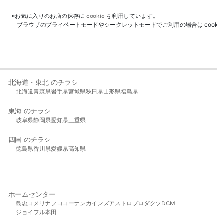
※お気に入りのお店の保存に
cookie
を利用しています。
ブラウザのプライベートモードやシークレットモードでご利用の場合は coo
北海道・東北 のチラシ
北海道
青森県
岩手県
宮城県
秋田県
山形県
福島県
東海 のチラシ
岐阜県
静岡県
愛知県
三重県
四国 のチラシ
徳島県
香川県
愛媛県
高知県
ホームセンター
島忠
コメリ
ナフコ
コーナン
カインズ
アストロプロダクツ
DCM
ジョイフル本田