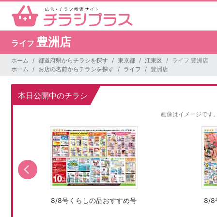
豊洲店
ライフ
ホーム
都道府県からチラシを探す
東京都
江東区
ライフ 豊洲店
ホーム
お店の名前からチラシを探す
ライフ
豊洲店
本日公開中のチラシ
画像はイメージです
8/8号くらしの品おすすめ号
8/