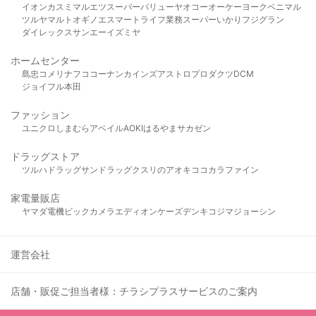
イオン
カスミ
マルエツ
スーパーバリュー
ヤオコー
オーケー
ヨークベニマル
ツルヤ
マルト
オギノ
エスマート
ライフ
業務スーパー
いかり
フジグラン
ダイレックス
サンエー
イズミヤ
ホームセンター
島忠
コメリ
ナフコ
コーナン
カインズ
アストロプロダクツ
DCM
ジョイフル本田
ファッション
ユニクロ
しまむら
アベイル
AOKI
はるやま
サカゼン
ドラッグストア
ツルハドラッグ
サンドラッグ
クスリのアオキ
ココカラファイン
家電量販店
ヤマダ電機
ビックカメラ
エディオン
ケーズデンキ
コジマ
ジョーシン
運営会社
店舗・販促ご担当者様：チラシプラスサービスのご案内