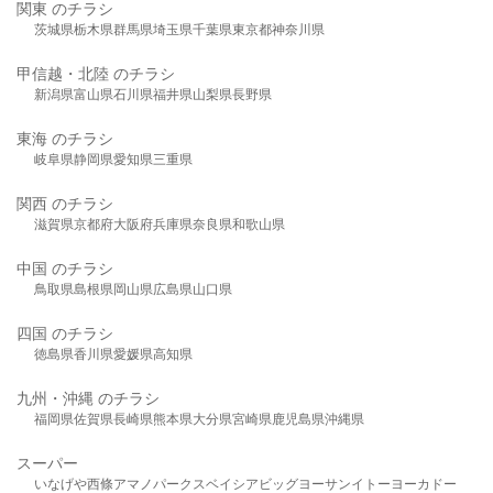
関東 のチラシ
茨城県
栃木県
群馬県
埼玉県
千葉県
東京都
神奈川県
甲信越・北陸 のチラシ
新潟県
富山県
石川県
福井県
山梨県
長野県
東海 のチラシ
岐阜県
静岡県
愛知県
三重県
関西 のチラシ
滋賀県
京都府
大阪府
兵庫県
奈良県
和歌山県
中国 のチラシ
鳥取県
島根県
岡山県
広島県
山口県
四国 のチラシ
徳島県
香川県
愛媛県
高知県
九州・沖縄 のチラシ
福岡県
佐賀県
長崎県
熊本県
大分県
宮崎県
鹿児島県
沖縄県
スーパー
いなげや
西條
アマノパークス
ベイシア
ビッグヨーサン
イトーヨーカドー