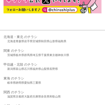
北海道・東北 のチラシ
北海道
青森県
岩手県
宮城県
秋田県
山形県
福島県
関東 のチラシ
茨城県
栃木県
群馬県
埼玉県
千葉県
東京都
神奈川県
甲信越・北陸 のチラシ
新潟県
富山県
石川県
福井県
山梨県
長野県
東海 のチラシ
岐阜県
静岡県
愛知県
三重県
関西 のチラシ
滋賀県
京都府
大阪府
兵庫県
奈良県
和歌山県