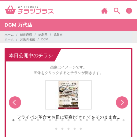
DCM
万代店
ホーム
都道府県
徳島県
徳島市
ホーム
お店の名前
DCM
本日公開中のチラシ
画像はイメージです。
画像をクリックするとチラシが開きます。
フライパン革命★お皿に変身!できたてをそのまま食…