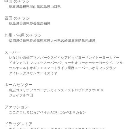
中国 のチラシ
鳥取県
島根県
岡山県
広島県
山口県
四国 のチラシ
徳島県
香川県
愛媛県
高知県
九州・沖縄 のチラシ
福岡県
佐賀県
長崎県
熊本県
大分県
宮崎県
鹿児島県
沖縄県
スーパー
いなげや
西條
アマノパークス
ベイシア
ビッグヨーサン
イトーヨーカドー
イオン
カスミ
マルエツ
スーパーバリュー
ヤオコー
オーケー
ヨークベニマル
ツルヤ
マルト
オギノ
エスマート
ライフ
業務スーパー
いかり
フジグラン
ダイレックス
サンエー
イズミヤ
ホームセンター
島忠
コメリ
ナフコ
コーナン
カインズ
アストロプロダクツ
DCM
ジョイフル本田
ファッション
ユニクロ
しまむら
アベイル
AOKI
はるやま
サカゼン
ドラッグストア