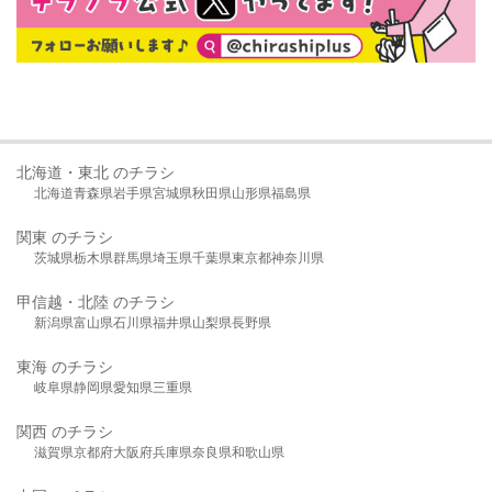
北海道・東北 のチラシ
北海道
青森県
岩手県
宮城県
秋田県
山形県
福島県
関東 のチラシ
茨城県
栃木県
群馬県
埼玉県
千葉県
東京都
神奈川県
甲信越・北陸 のチラシ
新潟県
富山県
石川県
福井県
山梨県
長野県
東海 のチラシ
岐阜県
静岡県
愛知県
三重県
関西 のチラシ
滋賀県
京都府
大阪府
兵庫県
奈良県
和歌山県