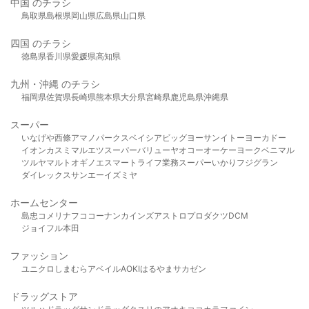
中国 のチラシ
鳥取県
島根県
岡山県
広島県
山口県
四国 のチラシ
徳島県
香川県
愛媛県
高知県
九州・沖縄 のチラシ
福岡県
佐賀県
長崎県
熊本県
大分県
宮崎県
鹿児島県
沖縄県
スーパー
いなげや
西條
アマノパークス
ベイシア
ビッグヨーサン
イトーヨーカドー
イオン
カスミ
マルエツ
スーパーバリュー
ヤオコー
オーケー
ヨークベニマル
ツルヤ
マルト
オギノ
エスマート
ライフ
業務スーパー
いかり
フジグラン
ダイレックス
サンエー
イズミヤ
ホームセンター
島忠
コメリ
ナフコ
コーナン
カインズ
アストロプロダクツ
DCM
ジョイフル本田
ファッション
ユニクロ
しまむら
アベイル
AOKI
はるやま
サカゼン
ドラッグストア