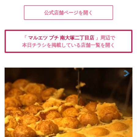
公式店舗ページを開く
「
マルエツ プチ
南大塚二丁目店
」周辺で
本日チラシを掲載している店舗一覧を開く