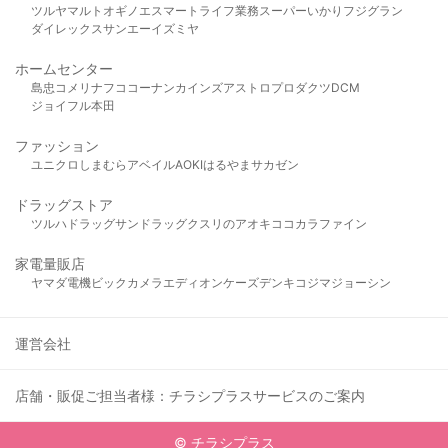
ツルヤ
マルト
オギノ
エスマート
ライフ
業務スーパー
いかり
フジグラン
ダイレックス
サンエー
イズミヤ
ホームセンター
島忠
コメリ
ナフコ
コーナン
カインズ
アストロプロダクツ
DCM
ジョイフル本田
ファッション
ユニクロ
しまむら
アベイル
AOKI
はるやま
サカゼン
ドラッグストア
ツルハドラッグ
サンドラッグ
クスリのアオキ
ココカラファイン
家電量販店
ヤマダ電機
ビックカメラ
エディオン
ケーズデンキ
コジマ
ジョーシン
運営会社
店舗・販促ご担当者様：チラシプラスサービスのご案内
© チラシプラス