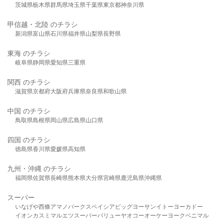
茨城県
栃木県
群馬県
埼玉県
千葉県
東京都
神奈川県
甲信越・北陸 のチラシ
新潟県
富山県
石川県
福井県
山梨県
長野県
東海 のチラシ
岐阜県
静岡県
愛知県
三重県
関西 のチラシ
滋賀県
京都府
大阪府
兵庫県
奈良県
和歌山県
中国 のチラシ
鳥取県
島根県
岡山県
広島県
山口県
四国 のチラシ
徳島県
香川県
愛媛県
高知県
九州・沖縄 のチラシ
福岡県
佐賀県
長崎県
熊本県
大分県
宮崎県
鹿児島県
沖縄県
スーパー
いなげや
西條
アマノパークス
ベイシア
ビッグヨーサン
イトーヨーカドー
イオン
カスミ
マルエツ
スーパーバリュー
ヤオコー
オーケー
ヨークベニマル