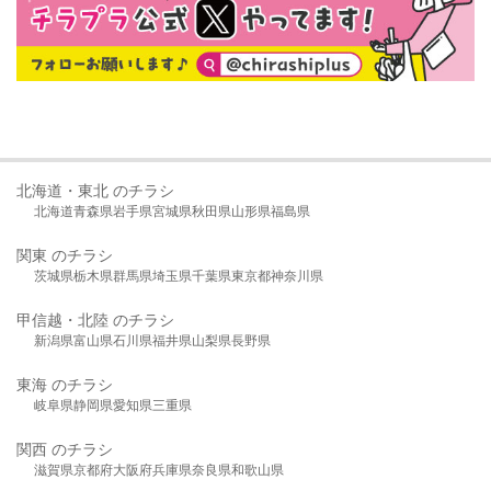
北海道・東北 のチラシ
北海道
青森県
岩手県
宮城県
秋田県
山形県
福島県
関東 のチラシ
茨城県
栃木県
群馬県
埼玉県
千葉県
東京都
神奈川県
甲信越・北陸 のチラシ
新潟県
富山県
石川県
福井県
山梨県
長野県
東海 のチラシ
岐阜県
静岡県
愛知県
三重県
関西 のチラシ
滋賀県
京都府
大阪府
兵庫県
奈良県
和歌山県