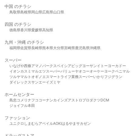
中国 のチラシ
鳥取県
島根県
岡山県
広島県
山口県
四国 のチラシ
徳島県
香川県
愛媛県
高知県
九州・沖縄 のチラシ
福岡県
佐賀県
長崎県
熊本県
大分県
宮崎県
鹿児島県
沖縄県
スーパー
いなげや
西條
アマノパークス
ベイシア
ビッグヨーサン
イトーヨーカドー
イオン
カスミ
マルエツ
スーパーバリュー
ヤオコー
オーケー
ヨークベニマル
ツルヤ
マルト
オギノ
エスマート
ライフ
業務スーパー
いかり
フジグラン
ダイレックス
サンエー
イズミヤ
ホームセンター
島忠
コメリ
ナフコ
コーナン
カインズ
アストロプロダクツ
DCM
ジョイフル本田
ファッション
ユニクロ
しまむら
アベイル
AOKI
はるやま
サカゼン
ドラッグストア