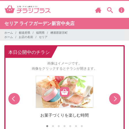
セリア
ライフガーデン新宮中央店
ホーム
都道府県
福岡県
糟屋郡新宮町
ホーム
お店の名前
セリア
本日公開中のチラシ
画像はイメージです。
画像をクリックするとチラシが開きます。
お菓子づくりを楽しむ時間