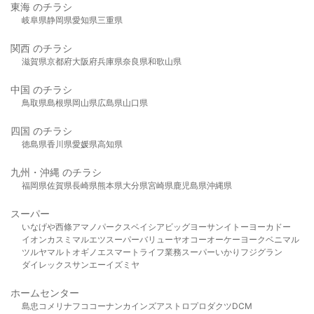
東海 のチラシ
岐阜県
静岡県
愛知県
三重県
関西 のチラシ
滋賀県
京都府
大阪府
兵庫県
奈良県
和歌山県
中国 のチラシ
鳥取県
島根県
岡山県
広島県
山口県
四国 のチラシ
徳島県
香川県
愛媛県
高知県
九州・沖縄 のチラシ
福岡県
佐賀県
長崎県
熊本県
大分県
宮崎県
鹿児島県
沖縄県
スーパー
いなげや
西條
アマノパークス
ベイシア
ビッグヨーサン
イトーヨーカドー
イオン
カスミ
マルエツ
スーパーバリュー
ヤオコー
オーケー
ヨークベニマル
ツルヤ
マルト
オギノ
エスマート
ライフ
業務スーパー
いかり
フジグラン
ダイレックス
サンエー
イズミヤ
ホームセンター
島忠
コメリ
ナフコ
コーナン
カインズ
アストロプロダクツ
DCM