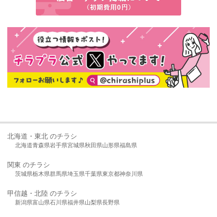
北海道・東北 のチラシ
北海道
青森県
岩手県
宮城県
秋田県
山形県
福島県
関東 のチラシ
茨城県
栃木県
群馬県
埼玉県
千葉県
東京都
神奈川県
甲信越・北陸 のチラシ
新潟県
富山県
石川県
福井県
山梨県
長野県