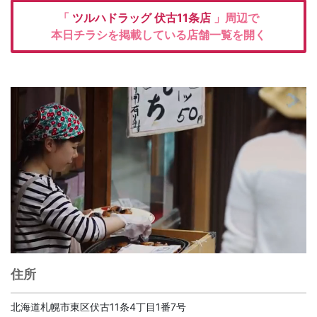
「
ツルハドラッグ
伏古11条店
」周辺で
本日チラシを掲載している店舗一覧を開く
住所
北海道札幌市東区伏古11条4丁目1番7号