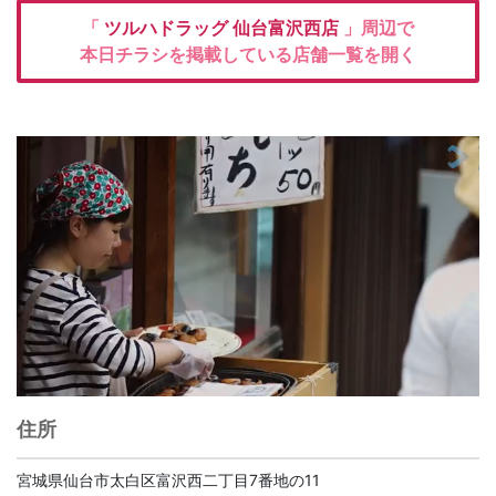
「
ツルハドラッグ
仙台富沢西店
」周辺で
本日チラシを掲載している店舗一覧を開く
住所
宮城県仙台市太白区富沢西二丁目7番地の11