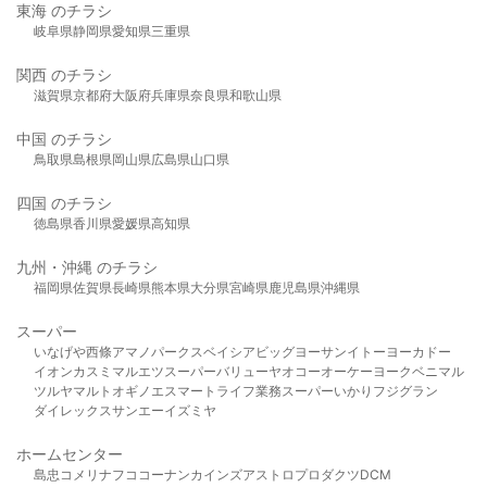
東海 のチラシ
岐阜県
静岡県
愛知県
三重県
関西 のチラシ
滋賀県
京都府
大阪府
兵庫県
奈良県
和歌山県
中国 のチラシ
鳥取県
島根県
岡山県
広島県
山口県
四国 のチラシ
徳島県
香川県
愛媛県
高知県
九州・沖縄 のチラシ
福岡県
佐賀県
長崎県
熊本県
大分県
宮崎県
鹿児島県
沖縄県
スーパー
いなげや
西條
アマノパークス
ベイシア
ビッグヨーサン
イトーヨーカドー
イオン
カスミ
マルエツ
スーパーバリュー
ヤオコー
オーケー
ヨークベニマル
ツルヤ
マルト
オギノ
エスマート
ライフ
業務スーパー
いかり
フジグラン
ダイレックス
サンエー
イズミヤ
ホームセンター
島忠
コメリ
ナフコ
コーナン
カインズ
アストロプロダクツ
DCM