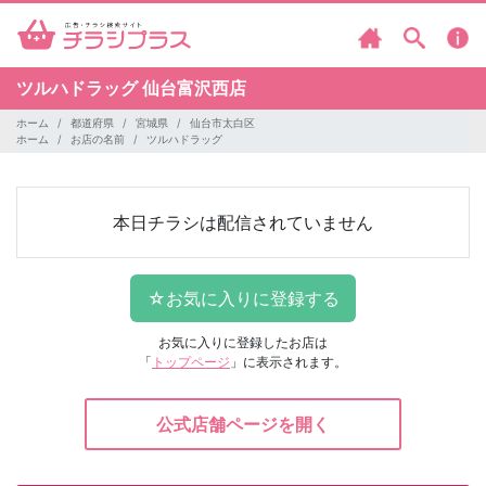
ツルハドラッグ
仙台富沢西店
ホーム
都道府県
宮城県
仙台市太白区
ホーム
お店の名前
ツルハドラッグ
本日チラシは配信されていません
お気に入りに登録したお店は
「
トップページ
」に表示されます。
公式店舗ページを開く