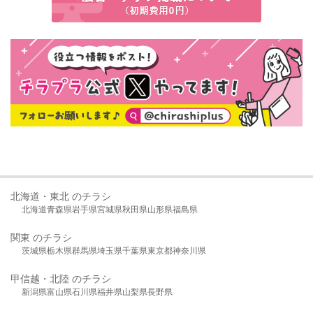
北海道・東北 のチラシ
北海道
青森県
岩手県
宮城県
秋田県
山形県
福島県
関東 のチラシ
茨城県
栃木県
群馬県
埼玉県
千葉県
東京都
神奈川県
甲信越・北陸 のチラシ
新潟県
富山県
石川県
福井県
山梨県
長野県