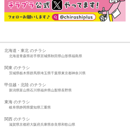
北海道・東北 のチラシ
北海道
青森県
岩手県
宮城県
秋田県
山形県
福島県
関東 のチラシ
茨城県
栃木県
群馬県
埼玉県
千葉県
東京都
神奈川県
甲信越・北陸 のチラシ
新潟県
富山県
石川県
福井県
山梨県
長野県
東海 のチラシ
岐阜県
静岡県
愛知県
三重県
関西 のチラシ
滋賀県
京都府
大阪府
兵庫県
奈良県
和歌山県