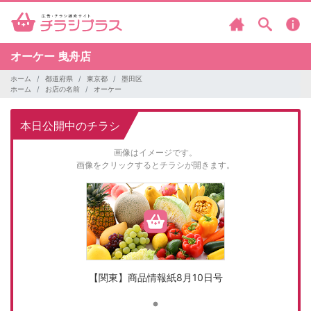
オーケー
曳舟店
ホーム
都道府県
東京都
墨田区
ホーム
お店の名前
オーケー
本日公開中のチラシ
画像はイメージです。
画像をクリックするとチラシが開きます。
【関東】商品情報紙8月10日号