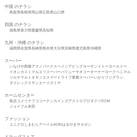
中国 のチラシ
鳥取県
島根県
岡山県
広島県
山口県
四国 のチラシ
徳島県
香川県
愛媛県
高知県
九州・沖縄 のチラシ
福岡県
佐賀県
長崎県
熊本県
大分県
宮崎県
鹿児島県
沖縄県
スーパー
いなげや
西條
アマノパークス
ベイシア
ビッグヨーサン
イトーヨーカドー
イオン
カスミ
マルエツ
スーパーバリュー
ヤオコー
オーケー
ヨークベニマル
ツルヤ
マルト
オギノ
エスマート
ライフ
業務スーパー
いかり
フジグラン
ダイレックス
サンエー
イズミヤ
ホームセンター
島忠
コメリ
ナフコ
コーナン
カインズ
アストロプロダクツ
DCM
ジョイフル本田
ファッション
ユニクロ
しまむら
アベイル
AOKI
はるやま
サカゼン
ドラッグストア