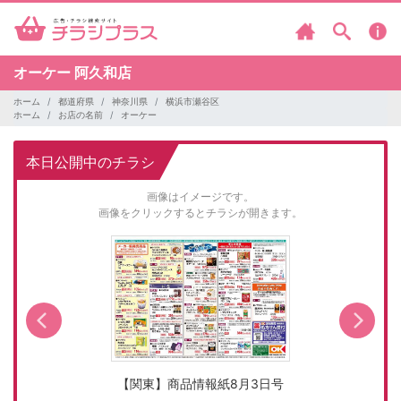
オーケー
阿久和店
ホーム
都道府県
神奈川県
横浜市瀬谷区
ホーム
お店の名前
オーケー
本日公開中のチラシ
画像はイメージです。
画像をクリックするとチラシが開きます。
【関東】商品情報紙8月3日号