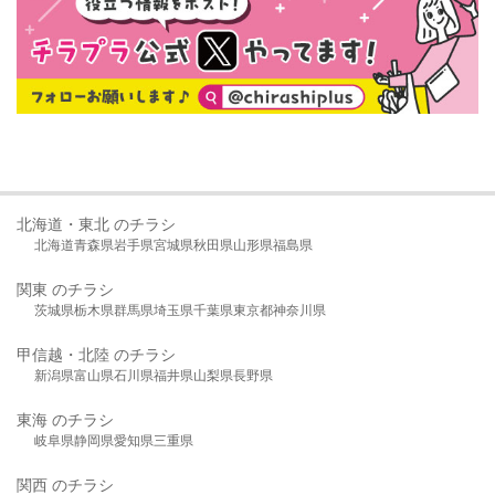
北海道・東北 のチラシ
北海道
青森県
岩手県
宮城県
秋田県
山形県
福島県
関東 のチラシ
茨城県
栃木県
群馬県
埼玉県
千葉県
東京都
神奈川県
甲信越・北陸 のチラシ
新潟県
富山県
石川県
福井県
山梨県
長野県
東海 のチラシ
岐阜県
静岡県
愛知県
三重県
関西 のチラシ