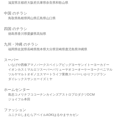
滋賀県
京都府
大阪府
兵庫県
奈良県
和歌山県
中国 のチラシ
鳥取県
島根県
岡山県
広島県
山口県
四国 のチラシ
徳島県
香川県
愛媛県
高知県
九州・沖縄 のチラシ
福岡県
佐賀県
長崎県
熊本県
大分県
宮崎県
鹿児島県
沖縄県
スーパー
いなげや
西條
アマノパークス
ベイシア
ビッグヨーサン
イトーヨーカドー
イオン
カスミ
マルエツ
スーパーバリュー
ヤオコー
オーケー
ヨークベニマル
ツルヤ
マルト
オギノ
エスマート
ライフ
業務スーパー
いかり
フジグラン
ダイレックス
サンエー
イズミヤ
ホームセンター
島忠
コメリ
ナフコ
コーナン
カインズ
アストロプロダクツ
DCM
ジョイフル本田
ファッション
ユニクロ
しまむら
アベイル
AOKI
はるやま
サカゼン