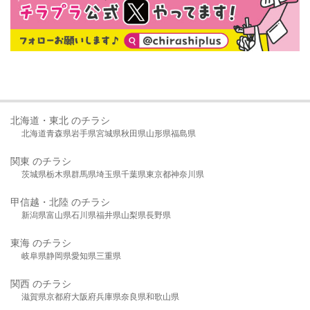
北海道・東北 のチラシ
北海道
青森県
岩手県
宮城県
秋田県
山形県
福島県
関東 のチラシ
茨城県
栃木県
群馬県
埼玉県
千葉県
東京都
神奈川県
甲信越・北陸 のチラシ
新潟県
富山県
石川県
福井県
山梨県
長野県
東海 のチラシ
岐阜県
静岡県
愛知県
三重県
関西 のチラシ
滋賀県
京都府
大阪府
兵庫県
奈良県
和歌山県