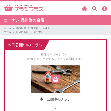
コーナン
品川旗の台店
ホーム
都道府県
東京都
品川区
ホーム
お店の名前
コーナン
本日公開中のチラシ
画像はイメージです。
画像をクリックするとチラシが開きます。
本日公開中のチラシ