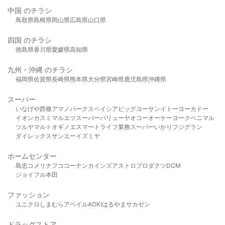
中国 のチラシ
鳥取県
島根県
岡山県
広島県
山口県
四国 のチラシ
徳島県
香川県
愛媛県
高知県
九州・沖縄 のチラシ
福岡県
佐賀県
長崎県
熊本県
大分県
宮崎県
鹿児島県
沖縄県
スーパー
いなげや
西條
アマノパークス
ベイシア
ビッグヨーサン
イトーヨーカドー
イオン
カスミ
マルエツ
スーパーバリュー
ヤオコー
オーケー
ヨークベニマル
ツルヤ
マルト
オギノ
エスマート
ライフ
業務スーパー
いかり
フジグラン
ダイレックス
サンエー
イズミヤ
ホームセンター
島忠
コメリ
ナフコ
コーナン
カインズ
アストロプロダクツ
DCM
ジョイフル本田
ファッション
ユニクロ
しまむら
アベイル
AOKI
はるやま
サカゼン
ドラッグストア