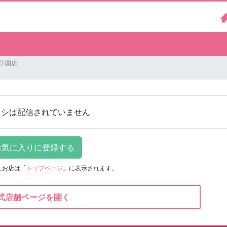
玉川学園店
ラシは配信されていません
たお店は
「
トップページ
」に表示されます。
式店舗ページを開く