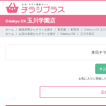
玉川学園店
Odakyu OX
ホーム
都道府県からチラシを探す
東京都
町田市
Odakyu OX 
ホーム
お店の名前からチラシを探す
Odakyu OX
玉川学園店
本日チ
お気に入りに登録し
公