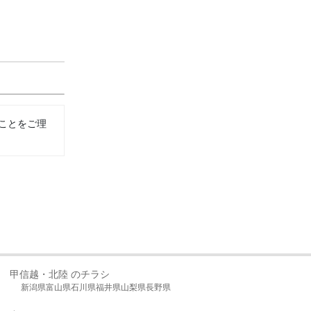
ことをご理
甲信越・北陸 のチラシ
新潟県
富山県
石川県
福井県
山梨県
長野県