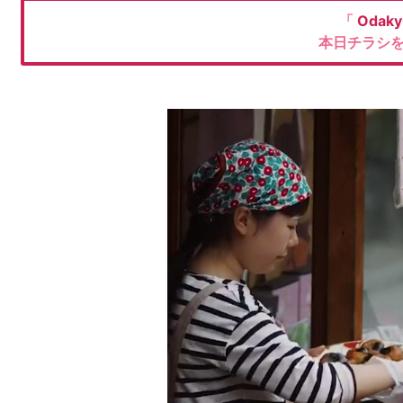
「
Odaky
本日チラシ