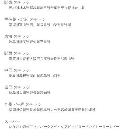
関東 のチラシ
茨城県
栃木県
群馬県
埼玉県
千葉県
東京都
神奈川県
甲信越・北陸 のチラシ
新潟県
富山県
石川県
福井県
山梨県
長野県
東海 のチラシ
岐阜県
静岡県
愛知県
三重県
関西 のチラシ
滋賀県
京都府
大阪府
兵庫県
奈良県
和歌山県
中国 のチラシ
鳥取県
島根県
岡山県
広島県
山口県
四国 のチラシ
徳島県
香川県
愛媛県
高知県
九州・沖縄 のチラシ
福岡県
佐賀県
長崎県
熊本県
大分県
宮崎県
鹿児島県
沖縄県
スーパー
いなげや
西條
アマノパークス
ベイシア
ビッグヨーサン
イトーヨーカドー