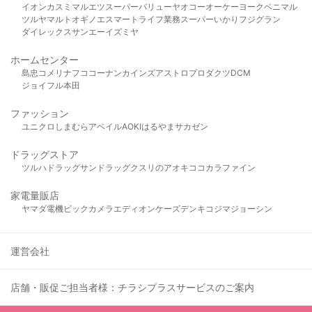
イオン
カスミ
マルエツ
スーパーバリュー
ヤオコー
オーケー
ヨークベニマル
ツルヤ
マルト
オギノ
エスマート
ライフ
業務スーパー
いかり
フジグラン
ダイレックス
サンエー
イズミヤ
ホームセンター
島忠
コメリ
ナフコ
コーナン
カインズ
アストロプロダクツ
DCM
ジョイフル本田
ファッション
ユニクロ
しまむら
アベイル
AOKI
はるやま
サカゼン
ドラッグストア
ツルハドラッグ
サンドラッグ
クスリのアオキ
ココカラファイン
家電量販店
ヤマダ電機
ビックカメラ
エディオン
ケーズデンキ
コジマ
ジョーシン
運営会社
店舗・販促ご担当者様：チラシプラスサービスのご案内