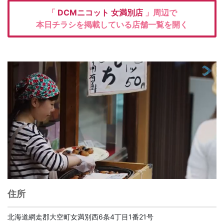
「
DCMニコット
女満別店
」周辺で
本日チラシを掲載している店舗一覧を開く
住所
北海道網走郡大空町女満別西6条4丁目1番21号