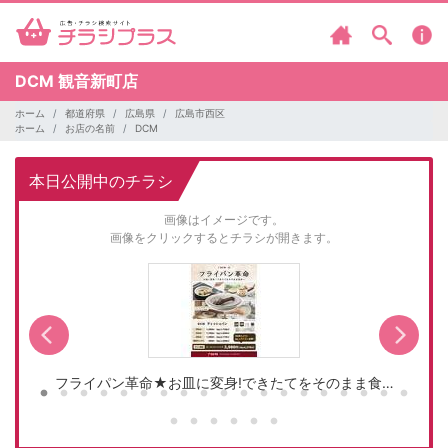
DCM
観音新町店
ホーム
都道府県
広島県
広島市西区
ホーム
お店の名前
DCM
本日公開中のチラシ
画像はイメージです。
画像をクリックするとチラシが開きます。
フライパン革命★お皿に変身!できたてをそのまま食…