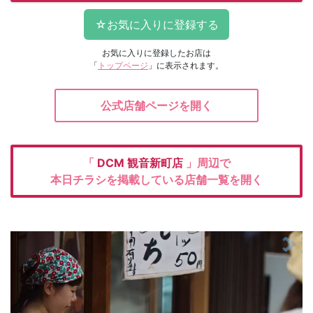
お気に入りに登録したお店は
「
トップページ
」に表示されます。
公式店舗ページを開く
「
DCM
観音新町店
」周辺で
本日チラシを掲載している店舗一覧を開く