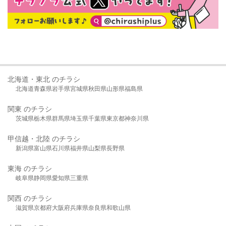
北海道・東北 のチラシ
北海道
青森県
岩手県
宮城県
秋田県
山形県
福島県
関東 のチラシ
茨城県
栃木県
群馬県
埼玉県
千葉県
東京都
神奈川県
甲信越・北陸 のチラシ
新潟県
富山県
石川県
福井県
山梨県
長野県
東海 のチラシ
岐阜県
静岡県
愛知県
三重県
関西 のチラシ
滋賀県
京都府
大阪府
兵庫県
奈良県
和歌山県