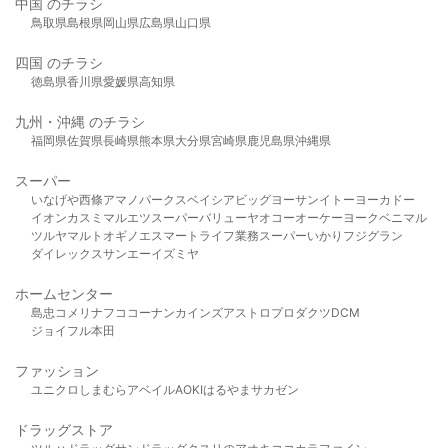
中国 のチラシ
鳥取県
島根県
岡山県
広島県
山口県
四国 のチラシ
徳島県
香川県
愛媛県
高知県
九州・沖縄 のチラシ
福岡県
佐賀県
長崎県
熊本県
大分県
宮崎県
鹿児島県
沖縄県
スーパー
いなげや
西條
アマノパークス
ベイシア
ビッグヨーサン
イトーヨーカドー
イオン
カスミ
マルエツ
スーパーバリュー
ヤオコー
オーケー
ヨークベニマル
ツルヤ
マルト
オギノ
エスマート
ライフ
業務スーパー
いかり
フジグラン
ダイレックス
サンエー
イズミヤ
ホームセンター
島忠
コメリ
ナフコ
コーナン
カインズ
アストロプロダクツ
DCM
ジョイフル本田
ファッション
ユニクロ
しまむら
アベイル
AOKI
はるやま
サカゼン
ドラッグストア