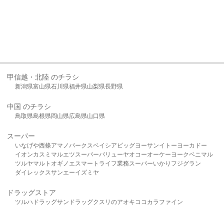
甲信越・北陸 のチラシ
新潟県
富山県
石川県
福井県
山梨県
長野県
中国 のチラシ
鳥取県
島根県
岡山県
広島県
山口県
スーパー
いなげや
西條
アマノパークス
ベイシア
ビッグヨーサン
イトーヨーカドー
イオン
カスミ
マルエツ
スーパーバリュー
ヤオコー
オーケー
ヨークベニマル
ツルヤ
マルト
オギノ
エスマート
ライフ
業務スーパー
いかり
フジグラン
ダイレックス
サンエー
イズミヤ
ドラッグストア
ツルハドラッグ
サンドラッグ
クスリのアオキ
ココカラファイン