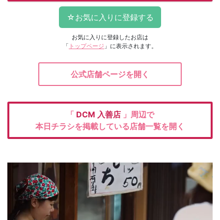
お気に入りに登録したお店は
「
トップページ
」に表示されます。
公式店舗ページを開く
「
DCM
入善店
」周辺で
本日チラシを掲載している店舗一覧を開く