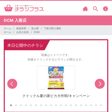
DCM
入善店
ホーム
都道府県
富山県
下新川郡入善町
ホーム
お店の名前
DCM
本日公開中のチラシ
画像はイメージです。
画像をクリックするとチラシが開きます。
クイックル夏の家ピカ大作戦!キャンペーン