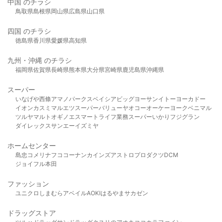
中国 のチラシ
鳥取県
島根県
岡山県
広島県
山口県
四国 のチラシ
徳島県
香川県
愛媛県
高知県
九州・沖縄 のチラシ
福岡県
佐賀県
長崎県
熊本県
大分県
宮崎県
鹿児島県
沖縄県
スーパー
いなげや
西條
アマノパークス
ベイシア
ビッグヨーサン
イトーヨーカドー
イオン
カスミ
マルエツ
スーパーバリュー
ヤオコー
オーケー
ヨークベニマル
ツルヤ
マルト
オギノ
エスマート
ライフ
業務スーパー
いかり
フジグラン
ダイレックス
サンエー
イズミヤ
ホームセンター
島忠
コメリ
ナフコ
コーナン
カインズ
アストロプロダクツ
DCM
ジョイフル本田
ファッション
ユニクロ
しまむら
アベイル
AOKI
はるやま
サカゼン
ドラッグストア