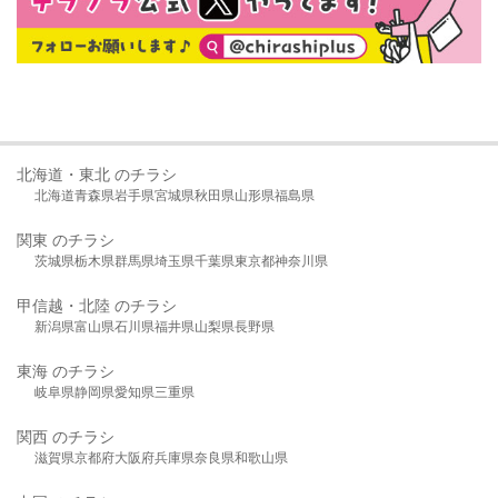
北海道・東北 のチラシ
北海道
青森県
岩手県
宮城県
秋田県
山形県
福島県
関東 のチラシ
茨城県
栃木県
群馬県
埼玉県
千葉県
東京都
神奈川県
甲信越・北陸 のチラシ
新潟県
富山県
石川県
福井県
山梨県
長野県
東海 のチラシ
岐阜県
静岡県
愛知県
三重県
関西 のチラシ
滋賀県
京都府
大阪府
兵庫県
奈良県
和歌山県