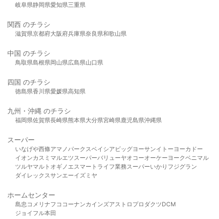
岐阜県
静岡県
愛知県
三重県
関西 のチラシ
滋賀県
京都府
大阪府
兵庫県
奈良県
和歌山県
中国 のチラシ
鳥取県
島根県
岡山県
広島県
山口県
四国 のチラシ
徳島県
香川県
愛媛県
高知県
九州・沖縄 のチラシ
福岡県
佐賀県
長崎県
熊本県
大分県
宮崎県
鹿児島県
沖縄県
スーパー
いなげや
西條
アマノパークス
ベイシア
ビッグヨーサン
イトーヨーカドー
イオン
カスミ
マルエツ
スーパーバリュー
ヤオコー
オーケー
ヨークベニマル
ツルヤ
マルト
オギノ
エスマート
ライフ
業務スーパー
いかり
フジグラン
ダイレックス
サンエー
イズミヤ
ホームセンター
島忠
コメリ
ナフコ
コーナン
カインズ
アストロプロダクツ
DCM
ジョイフル本田