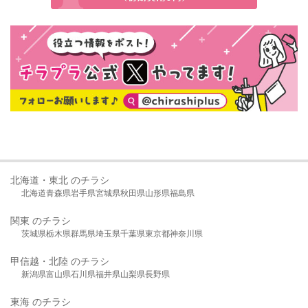
北海道・東北 のチラシ
北海道
青森県
岩手県
宮城県
秋田県
山形県
福島県
関東 のチラシ
茨城県
栃木県
群馬県
埼玉県
千葉県
東京都
神奈川県
甲信越・北陸 のチラシ
新潟県
富山県
石川県
福井県
山梨県
長野県
東海 のチラシ