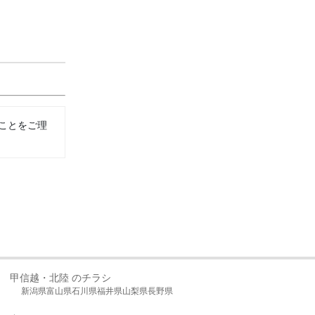
ことをご理
甲信越・北陸 のチラシ
新潟県
富山県
石川県
福井県
山梨県
長野県