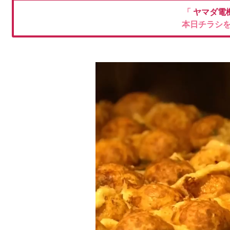
「
ヤマダ電
本日チラシ