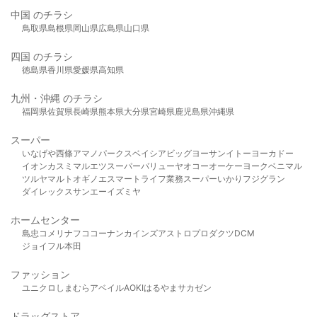
中国 のチラシ
鳥取県
島根県
岡山県
広島県
山口県
四国 のチラシ
徳島県
香川県
愛媛県
高知県
九州・沖縄 のチラシ
福岡県
佐賀県
長崎県
熊本県
大分県
宮崎県
鹿児島県
沖縄県
スーパー
いなげや
西條
アマノパークス
ベイシア
ビッグヨーサン
イトーヨーカドー
イオン
カスミ
マルエツ
スーパーバリュー
ヤオコー
オーケー
ヨークベニマル
ツルヤ
マルト
オギノ
エスマート
ライフ
業務スーパー
いかり
フジグラン
ダイレックス
サンエー
イズミヤ
ホームセンター
島忠
コメリ
ナフコ
コーナン
カインズ
アストロプロダクツ
DCM
ジョイフル本田
ファッション
ユニクロ
しまむら
アベイル
AOKI
はるやま
サカゼン
ドラッグストア