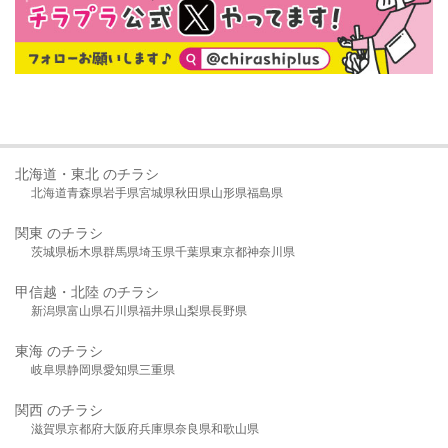
北海道・東北 のチラシ
北海道
青森県
岩手県
宮城県
秋田県
山形県
福島県
関東 のチラシ
茨城県
栃木県
群馬県
埼玉県
千葉県
東京都
神奈川県
甲信越・北陸 のチラシ
新潟県
富山県
石川県
福井県
山梨県
長野県
東海 のチラシ
岐阜県
静岡県
愛知県
三重県
関西 のチラシ
滋賀県
京都府
大阪府
兵庫県
奈良県
和歌山県