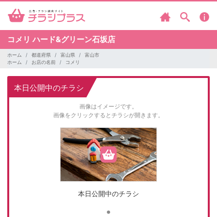
コメリ
ハード&グリーン石坂店
ホーム
都道府県
富山県
富山市
ホーム
お店の名前
コメリ
本日公開中のチラシ
画像はイメージです。
画像をクリックするとチラシが開きます。
本日公開中のチラシ